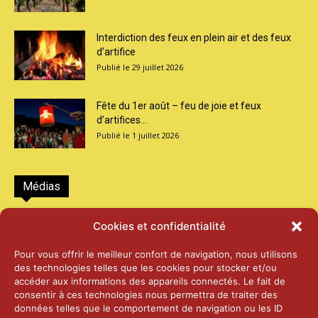
Interdiction des feux en plein air et des feux
d’artifice
29 juillet 2026
Fête du 1er août – feu de joie et feux
d’artifices...
1 juillet 2026
Médias
2026 – Laiterie d’Orsières et Abbaye de St-
Cookies et confidentialité
Maurice
25 juin 2026
Pour vous offrir le meilleur confort de navigation, nous utilisons
des technologies telles que les cookies pour stocker et/ou
accéder aux informations des appareils connectés. Le fait de
2025 – Palais Fédéral – Berne
consentir à ces technologies nous permettra de traiter des
25 juin 2026
données telles que le comportement de navigation ou les ID