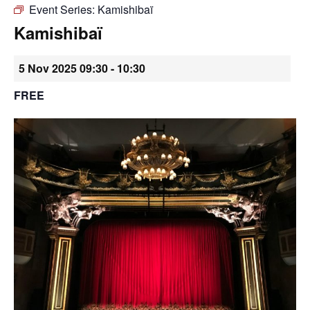
Event Series:
Kamishibaï
•
Kamishibaï
5 Nov 2025 09:30
-
10:30
Canton
FREE
de
Genève