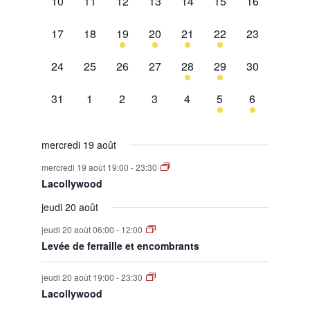
0
0
0
0
0
0
0
10
11
12
13
14
15
16
évènement,
évènement,
évènement,
évènement,
évènement,
évènement,
évènement,
0
0
1
2
1
2
0
17
18
19
20
21
22
23
évènement,
évènement,
évènement,
évènements,
évènement,
évènements,
évènement,
0
0
0
0
1
1
0
24
25
26
27
28
29
30
évènement,
évènement,
évènement,
évènement,
évènement,
évènement,
évènement,
0
0
0
0
0
1
1
31
1
2
3
4
5
6
évènement,
évènement,
évènement,
évènement,
évènement,
évènement,
évènement,
mercredi 19 août
mercredi 19 août 19:00
-
23:30
Lacollywood
jeudi 20 août
jeudi 20 août 06:00
-
12:00
Levée de ferraille et encombrants
jeudi 20 août 19:00
-
23:30
Lacollywood