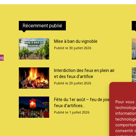
Récemment publié
Mise à ban du vignoble
30 juillet 2026
es
Interdiction des feux en plein air
et des feux d’artifice
29 juillet 2026
Fête du 1er août – feu de joie et
Pour vous o
feux d’artifices...
technologi
1 juillet 2026
informatio
technologi
comporteme
consentir 