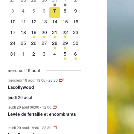
de
évènement,
évènement,
évènement,
évènement,
évènement,
évènements,
évènement,
0
0
0
0
0
0
0
3
4
5
6
7
8
9
Évènements
évènement,
évènement,
évènement,
évènement,
évènement,
évènement,
évènement,
0
0
0
0
0
0
0
10
11
12
13
14
15
16
évènement,
évènement,
évènement,
évènement,
évènement,
évènement,
évènement,
0
0
1
2
1
2
0
17
18
19
20
21
22
23
évènement,
évènement,
évènement,
évènements,
évènement,
évènements,
évènement,
0
0
0
0
1
1
0
24
25
26
27
28
29
30
évènement,
évènement,
évènement,
évènement,
évènement,
évènement,
évènement,
0
0
0
0
0
1
1
31
1
2
3
4
5
6
évènement,
évènement,
évènement,
évènement,
évènement,
évènement,
évènement,
mercredi 19 août
mercredi 19 août 19:00
-
23:30
Lacollywood
jeudi 20 août
jeudi 20 août 06:00
-
12:00
Levée de ferraille et encombrants
jeudi 20 août 19:00
-
23:30