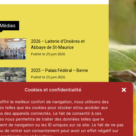
Médias
2026 – Laiterie d’Orsières et
Abbaye de St-Maurice
25 juin 2026
2025 – Palais Fédéral – Berne
25 juin 2026
Cookies et confidentialité
Aînés – Noël 2024
ffrir le meilleur confort de navigation, nous utilisons des
14 janvier 2025
es telles que les cookies pour stocker et/ou accéder aux
ns des appareils connectés. Le fait de consentir à ces
es nous permettra de traiter des données telles que le
nt de navigation ou les ID uniques sur ce site. Le fait de ne pas
ou de retirer son consentement peut avoir un effet négatif sur