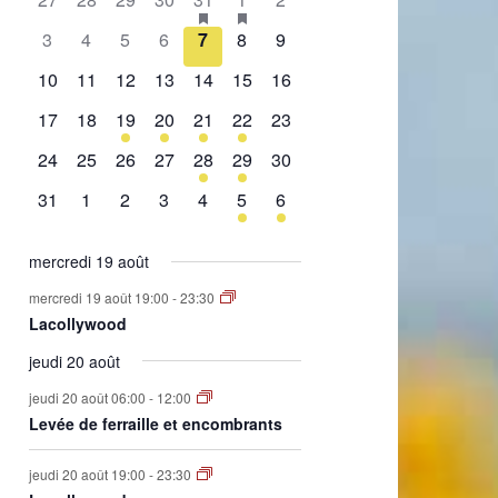
de
évènement,
évènement,
évènement,
évènement,
évènement,
évènements,
évènement,
0
0
0
0
0
0
0
3
4
5
6
7
8
9
Évènements
évènement,
évènement,
évènement,
évènement,
évènement,
évènement,
évènement,
0
0
0
0
0
0
0
10
11
12
13
14
15
16
évènement,
évènement,
évènement,
évènement,
évènement,
évènement,
évènement,
0
0
1
2
1
2
0
17
18
19
20
21
22
23
évènement,
évènement,
évènement,
évènements,
évènement,
évènements,
évènement,
0
0
0
0
1
1
0
24
25
26
27
28
29
30
évènement,
évènement,
évènement,
évènement,
évènement,
évènement,
évènement,
0
0
0
0
0
1
1
31
1
2
3
4
5
6
évènement,
évènement,
évènement,
évènement,
évènement,
évènement,
évènement,
mercredi 19 août
mercredi 19 août 19:00
-
23:30
Lacollywood
jeudi 20 août
jeudi 20 août 06:00
-
12:00
Levée de ferraille et encombrants
jeudi 20 août 19:00
-
23:30