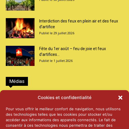
Interdiction des feux en plein air et des feux
d’artifice
29 juillet 2026
Fête du 1er août – feu de joie et feux
d’artifices...
1 juillet 2026
Médias
2026 – Laiterie d’Orsières et Abbaye de St-
Cookies et confidentialité
Maurice
25 juin 2026
Pour vous offrir le meilleur confort de navigation, nous utilisons
des technologies telles que les cookies pour stocker et/ou
accéder aux informations des appareils connectés. Le fait de
2025 – Palais Fédéral – Berne
consentir à ces technologies nous permettra de traiter des