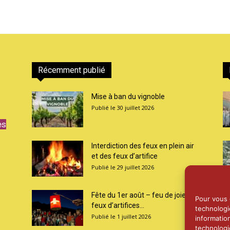
Récemment publié
Mise à ban du vignoble
30 juillet 2026
es
Interdiction des feux en plein air
et des feux d’artifice
29 juillet 2026
Fête du 1er août – feu de joie et
Pour vous o
feux d’artifices...
technologi
1 juillet 2026
informatio
technologi