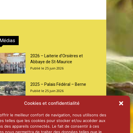
Médias
2026 – Laiterie d’Orsières et
Abbaye de St-Maurice
25 juin 2026
2025 – Palais Fédéral – Berne
25 juin 2026
Cookies et confidentialité
Aînés – Noël 2024
ffrir le meilleur confort de navigation, nous utilisons des
14 janvier 2025
es telles que les cookies pour stocker et/ou accéder aux
ns des appareils connectés. Le fait de consentir à ces
es nous permettra de traiter des données telles que le