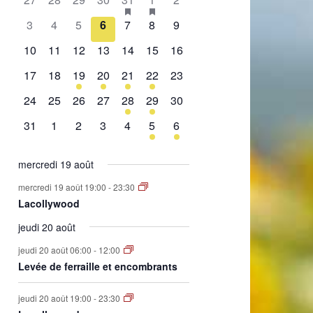
de
évènement,
évènement,
évènement,
évènement,
évènement,
évènements,
évènement,
0
0
0
0
0
0
0
3
4
5
6
7
8
9
Évènements
évènement,
évènement,
évènement,
évènement,
évènement,
évènement,
évènement,
0
0
0
0
0
0
0
10
11
12
13
14
15
16
évènement,
évènement,
évènement,
évènement,
évènement,
évènement,
évènement,
0
0
1
2
1
2
0
17
18
19
20
21
22
23
évènement,
évènement,
évènement,
évènements,
évènement,
évènements,
évènement,
0
0
0
0
1
1
0
24
25
26
27
28
29
30
évènement,
évènement,
évènement,
évènement,
évènement,
évènement,
évènement,
0
0
0
0
0
1
1
31
1
2
3
4
5
6
évènement,
évènement,
évènement,
évènement,
évènement,
évènement,
évènement,
mercredi 19 août
mercredi 19 août 19:00
-
23:30
Lacollywood
jeudi 20 août
jeudi 20 août 06:00
-
12:00
Levée de ferraille et encombrants
jeudi 20 août 19:00
-
23:30