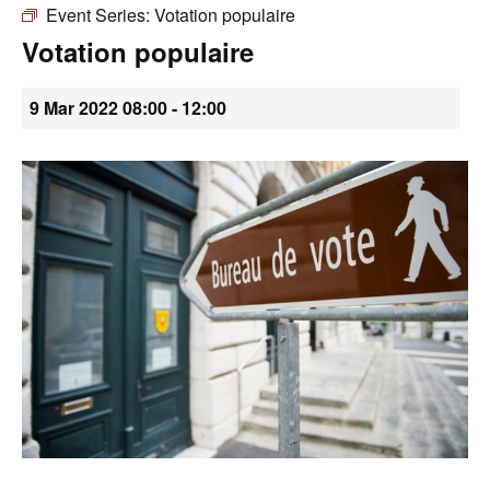
Event Series:
Votation populaire
•
Votation populaire
9 Mar 2022 08:00
-
12:00
Canton
de
Genève