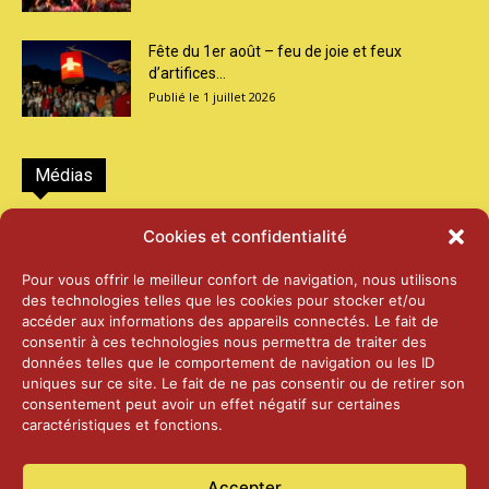
Fête du 1er août – feu de joie et feux
d’artifices...
1 juillet 2026
Médias
2026 – Laiterie d’Orsières et Abbaye de St-
Cookies et confidentialité
Maurice
25 juin 2026
Pour vous offrir le meilleur confort de navigation, nous utilisons
des technologies telles que les cookies pour stocker et/ou
accéder aux informations des appareils connectés. Le fait de
2025 – Palais Fédéral – Berne
consentir à ces technologies nous permettra de traiter des
25 juin 2026
données telles que le comportement de navigation ou les ID
uniques sur ce site. Le fait de ne pas consentir ou de retirer son
consentement peut avoir un effet négatif sur certaines
caractéristiques et fonctions.
Aînés – Noël 2024
14 janvier 2025
Accepter