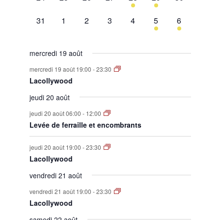
évènement,
évènement,
évènement,
évènement,
évènement,
évènement,
évènement,
0
0
0
0
0
1
1
31
1
2
3
4
5
6
évènement,
évènement,
évènement,
évènement,
évènement,
évènement,
évènement,
mercredi 19 août
mercredi 19 août 19:00
-
23:30
Lacollywood
jeudi 20 août
jeudi 20 août 06:00
-
12:00
Levée de ferraille et encombrants
jeudi 20 août 19:00
-
23:30
Lacollywood
vendredi 21 août
vendredi 21 août 19:00
-
23:30
Lacollywood
samedi 22 août