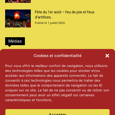
Fête du 1er août – feu de joie et feux
d’artifices...
1 juillet 2026
Médias
2026 – Laiterie d’Orsières et Abbaye de St-
Cookies et confidentialité
Maurice
25 juin 2026
Pour vous offrir le meilleur confort de navigation, nous utilisons
des technologies telles que les cookies pour stocker et/ou
accéder aux informations des appareils connectés. Le fait de
2025 – Palais Fédéral – Berne
consentir à ces technologies nous permettra de traiter des
25 juin 2026
données telles que le comportement de navigation ou les ID
uniques sur ce site. Le fait de ne pas consentir ou de retirer son
consentement peut avoir un effet négatif sur certaines
caractéristiques et fonctions.
Aînés – Noël 2024
14 janvier 2025
Accepter