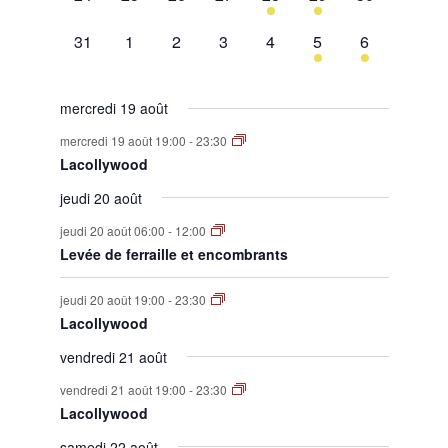
évènement,
évènement,
évènement,
évènement,
évènement,
évènement,
évènement,
0
0
0
0
0
1
1
31
1
2
3
4
5
6
évènement,
évènement,
évènement,
évènement,
évènement,
évènement,
évènement,
mercredi 19 août
mercredi 19 août 19:00
-
23:30
Lacollywood
jeudi 20 août
jeudi 20 août 06:00
-
12:00
Levée de ferraille et encombrants
jeudi 20 août 19:00
-
23:30
Lacollywood
vendredi 21 août
vendredi 21 août 19:00
-
23:30
Lacollywood
samedi 22 août