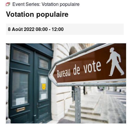
Event Series:
Votation populaire
•
Votation populaire
8 Août 2022 08:00
-
12:00
Canton
de
Genève