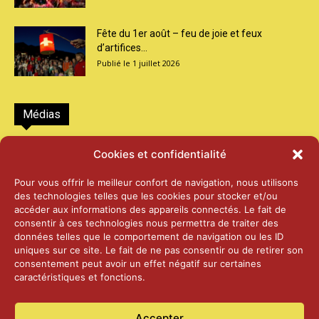
Fête du 1er août – feu de joie et feux
d’artifices...
1 juillet 2026
Médias
2026 – Laiterie d’Orsières et Abbaye de St-
Cookies et confidentialité
Maurice
25 juin 2026
Pour vous offrir le meilleur confort de navigation, nous utilisons
des technologies telles que les cookies pour stocker et/ou
accéder aux informations des appareils connectés. Le fait de
2025 – Palais Fédéral – Berne
consentir à ces technologies nous permettra de traiter des
25 juin 2026
données telles que le comportement de navigation ou les ID
uniques sur ce site. Le fait de ne pas consentir ou de retirer son
consentement peut avoir un effet négatif sur certaines
caractéristiques et fonctions.
Aînés – Noël 2024
14 janvier 2025
Accepter