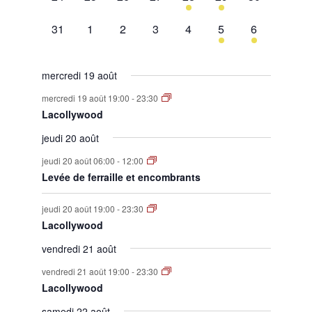
évènement,
évènement,
évènement,
évènement,
évènement,
évènement,
évènement,
0
0
0
0
0
1
1
31
1
2
3
4
5
6
évènement,
évènement,
évènement,
évènement,
évènement,
évènement,
évènement,
mercredi 19 août
mercredi 19 août 19:00
-
23:30
Lacollywood
jeudi 20 août
jeudi 20 août 06:00
-
12:00
Levée de ferraille et encombrants
jeudi 20 août 19:00
-
23:30
Lacollywood
vendredi 21 août
vendredi 21 août 19:00
-
23:30
Lacollywood
samedi 22 août