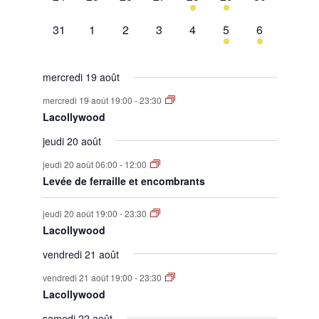
évènement,
évènement,
évènement,
évènement,
évènement,
évènement,
évènement,
0
0
0
0
0
1
1
31
1
2
3
4
5
6
évènement,
évènement,
évènement,
évènement,
évènement,
évènement,
évènement,
mercredi 19 août
mercredi 19 août 19:00
-
23:30
Lacollywood
jeudi 20 août
jeudi 20 août 06:00
-
12:00
Levée de ferraille et encombrants
jeudi 20 août 19:00
-
23:30
Lacollywood
vendredi 21 août
vendredi 21 août 19:00
-
23:30
Lacollywood
samedi 22 août