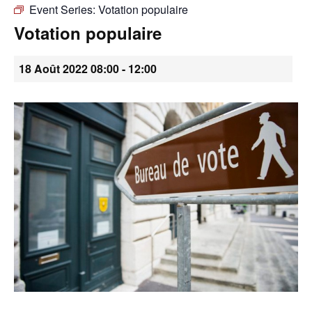
Event Series:
Votation populaire
•
Votation populaire
18 Août 2022 08:00
-
12:00
Canton
de
Genève