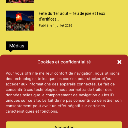
Fête du 1er août – feu de joie et feux
d’artifices...
1 juillet 2026
Médias
2026 – Laiterie d’Orsières et Abbaye de St-
Cookies et confidentialité
Maurice
25 juin 2026
Pour vous offrir le meilleur confort de navigation, nous utilisons
des technologies telles que les cookies pour stocker et/ou
accéder aux informations des appareils connectés. Le fait de
2025 – Palais Fédéral – Berne
consentir à ces technologies nous permettra de traiter des
25 juin 2026
données telles que le comportement de navigation ou les ID
uniques sur ce site. Le fait de ne pas consentir ou de retirer son
consentement peut avoir un effet négatif sur certaines
caractéristiques et fonctions.
Aînés – Noël 2024
14 janvier 2025
Accepter