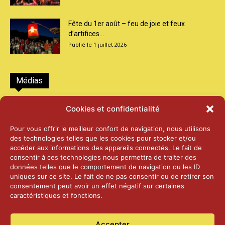
Fête du 1er août – feu de joie et feux
d’artifices...
1 juillet 2026
Médias
2026 – Laiterie d’Orsières et Abbaye de St-
Cookies et confidentialité
Maurice
25 juin 2026
Pour vous offrir le meilleur confort de navigation, nous utilisons
des technologies telles que les cookies pour stocker et/ou
accéder aux informations des appareils connectés. Le fait de
2025 – Palais Fédéral – Berne
consentir à ces technologies nous permettra de traiter des
25 juin 2026
données telles que le comportement de navigation ou les ID
uniques sur ce site. Le fait de ne pas consentir ou de retirer son
consentement peut avoir un effet négatif sur certaines
caractéristiques et fonctions.
Aînés – Noël 2024
14 janvier 2025
Accepter