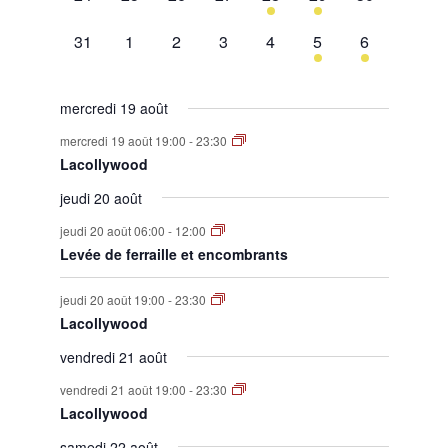
évènement,
évènement,
évènement,
évènement,
évènement,
évènement,
évènement,
0
0
0
0
0
1
1
31
1
2
3
4
5
6
évènement,
évènement,
évènement,
évènement,
évènement,
évènement,
évènement,
mercredi 19 août
mercredi 19 août 19:00
-
23:30
Lacollywood
jeudi 20 août
jeudi 20 août 06:00
-
12:00
Levée de ferraille et encombrants
jeudi 20 août 19:00
-
23:30
Lacollywood
vendredi 21 août
vendredi 21 août 19:00
-
23:30
Lacollywood
samedi 22 août