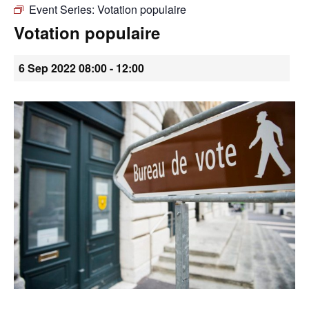
Event Series:
Votation populaire
•
Votation populaire
6 Sep 2022 08:00
-
12:00
Canton
de
Genève