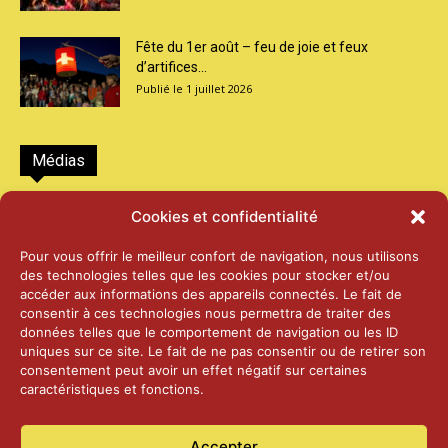
Fête du 1er août – feu de joie et feux
d’artifices...
1 juillet 2026
Médias
2026 – Laiterie d’Orsières et Abbaye de St-
Cookies et confidentialité
Maurice
25 juin 2026
Pour vous offrir le meilleur confort de navigation, nous utilisons
des technologies telles que les cookies pour stocker et/ou
accéder aux informations des appareils connectés. Le fait de
2025 – Palais Fédéral – Berne
consentir à ces technologies nous permettra de traiter des
25 juin 2026
données telles que le comportement de navigation ou les ID
uniques sur ce site. Le fait de ne pas consentir ou de retirer son
consentement peut avoir un effet négatif sur certaines
caractéristiques et fonctions.
Aînés – Noël 2024
14 janvier 2025
Accepter