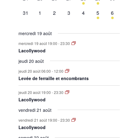
évènement,
évènement,
évènement,
évènement,
évènement,
évènement,
évènement,
0
0
0
0
0
1
1
31
1
2
3
4
5
6
évènement,
évènement,
évènement,
évènement,
évènement,
évènement,
évènement,
mercredi 19 août
mercredi 19 août 19:00
-
23:30
Lacollywood
jeudi 20 août
jeudi 20 août 06:00
-
12:00
Levée de ferraille et encombrants
jeudi 20 août 19:00
-
23:30
Lacollywood
vendredi 21 août
vendredi 21 août 19:00
-
23:30
Lacollywood
samedi 22 août