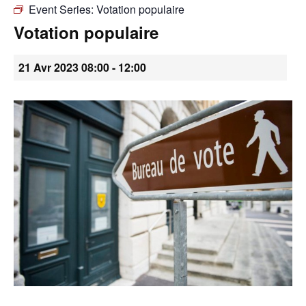
Event Series:
Votation populaire
•
Votation populaire
21 Avr 2023 08:00
-
12:00
Canton
de
Genève