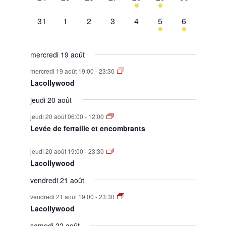
évènement,
évènement,
évènement,
évènement,
évènement,
évènement,
évènement,
0
0
0
0
0
1
1
31
1
2
3
4
5
6
évènement,
évènement,
évènement,
évènement,
évènement,
évènement,
évènement,
mercredi 19 août
mercredi 19 août 19:00
-
23:30
Lacollywood
jeudi 20 août
jeudi 20 août 06:00
-
12:00
Levée de ferraille et encombrants
jeudi 20 août 19:00
-
23:30
Lacollywood
vendredi 21 août
vendredi 21 août 19:00
-
23:30
Lacollywood
samedi 22 août