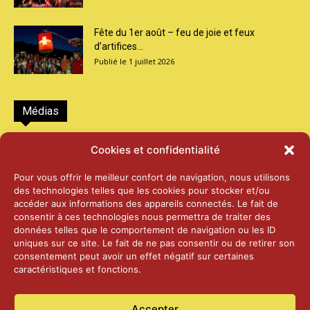
Fête du 1er août – feu de joie et feux
d’artifices...
1 juillet 2026
Médias
2026 – Laiterie d’Orsières et Abbaye de St-
Cookies et confidentialité
Maurice
25 juin 2026
Pour vous offrir le meilleur confort de navigation, nous utilisons
des technologies telles que les cookies pour stocker et/ou
accéder aux informations des appareils connectés. Le fait de
2025 – Palais Fédéral – Berne
consentir à ces technologies nous permettra de traiter des
25 juin 2026
données telles que le comportement de navigation ou les ID
uniques sur ce site. Le fait de ne pas consentir ou de retirer son
consentement peut avoir un effet négatif sur certaines
caractéristiques et fonctions.
Aînés – Noël 2024
14 janvier 2025
Accepter