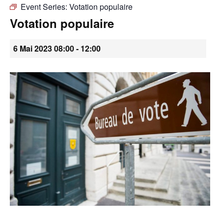
Event Series:
Votation populaire
•
Votation populaire
6 Mai 2023 08:00
-
12:00
Canton
de
Genève