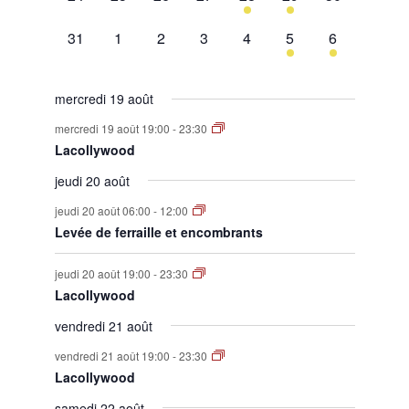
évènement,
évènement,
évènement,
évènement,
évènement,
évènement,
évènement,
0
0
0
0
0
1
1
31
1
2
3
4
5
6
évènement,
évènement,
évènement,
évènement,
évènement,
évènement,
évènement,
mercredi 19 août
mercredi 19 août 19:00
-
23:30
Lacollywood
jeudi 20 août
jeudi 20 août 06:00
-
12:00
Levée de ferraille et encombrants
jeudi 20 août 19:00
-
23:30
Lacollywood
vendredi 21 août
vendredi 21 août 19:00
-
23:30
Lacollywood
samedi 22 août