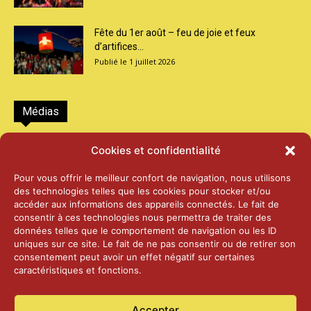
Fête du 1er août – feu de joie et feux
d’artifices...
1 juillet 2026
Médias
2026 – Laiterie d’Orsières et Abbaye de St-
Cookies et confidentialité
Maurice
25 juin 2026
Pour vous offrir le meilleur confort de navigation, nous utilisons
des technologies telles que les cookies pour stocker et/ou
accéder aux informations des appareils connectés. Le fait de
2025 – Palais Fédéral – Berne
consentir à ces technologies nous permettra de traiter des
25 juin 2026
données telles que le comportement de navigation ou les ID
uniques sur ce site. Le fait de ne pas consentir ou de retirer son
consentement peut avoir un effet négatif sur certaines
caractéristiques et fonctions.
Aînés – Noël 2024
14 janvier 2025
Accepter