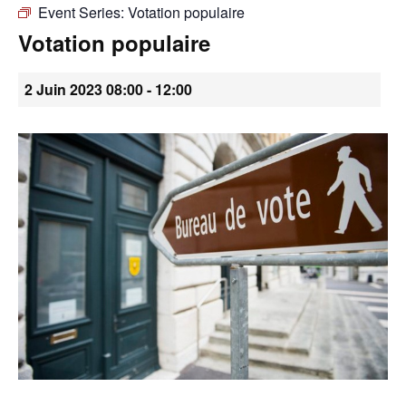
Event Series:
Votation populaire
•
Votation populaire
2 Juin 2023 08:00
-
12:00
Canton
de
Genève