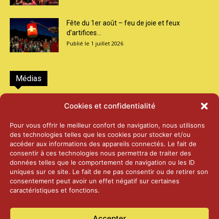
Fête du 1er août – feu de joie et feux
d’artifices...
1 juillet 2026
Médias
2026 – Laiterie d’Orsières et Abbaye de St-
Cookies et confidentialité
Maurice
25 juin 2026
Pour vous offrir le meilleur confort de navigation, nous utilisons
des technologies telles que les cookies pour stocker et/ou
accéder aux informations des appareils connectés. Le fait de
2025 – Palais Fédéral – Berne
consentir à ces technologies nous permettra de traiter des
25 juin 2026
données telles que le comportement de navigation ou les ID
uniques sur ce site. Le fait de ne pas consentir ou de retirer son
consentement peut avoir un effet négatif sur certaines
caractéristiques et fonctions.
Aînés – Noël 2024
14 janvier 2025
Accepter