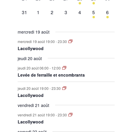
évènement,
évènement,
évènement,
évènement,
évènement,
évènement,
évènement,
0
0
0
0
0
1
1
31
1
2
3
4
5
6
évènement,
évènement,
évènement,
évènement,
évènement,
évènement,
évènement,
mercredi 19 août
mercredi 19 août 19:00
-
23:30
Lacollywood
jeudi 20 août
jeudi 20 août 06:00
-
12:00
Levée de ferraille et encombrants
jeudi 20 août 19:00
-
23:30
Lacollywood
vendredi 21 août
vendredi 21 août 19:00
-
23:30
Lacollywood
samedi 22 août