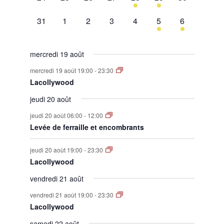
évènement,
évènement,
évènement,
évènement,
évènement,
évènement,
évènement,
0
0
0
0
0
1
1
31
1
2
3
4
5
6
évènement,
évènement,
évènement,
évènement,
évènement,
évènement,
évènement,
mercredi 19 août
mercredi 19 août 19:00
-
23:30
Lacollywood
jeudi 20 août
jeudi 20 août 06:00
-
12:00
Levée de ferraille et encombrants
jeudi 20 août 19:00
-
23:30
Lacollywood
vendredi 21 août
vendredi 21 août 19:00
-
23:30
Lacollywood
samedi 22 août