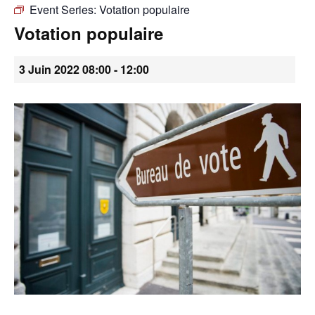
Event Series:
Votation populaire
•
Votation populaire
3 Juin 2022 08:00
-
12:00
Canton
de
Genève