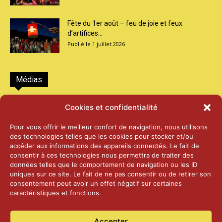
Fête du 1er août – feu de joie et feux
d’artifices...
1 juillet 2026
Médias
2026 – Laiterie d’Orsières et Abbaye de St-
Cookies et confidentialité
Maurice
25 juin 2026
Pour vous offrir le meilleur confort de navigation, nous utilisons
des technologies telles que les cookies pour stocker et/ou
accéder aux informations des appareils connectés. Le fait de
2025 – Palais Fédéral – Berne
consentir à ces technologies nous permettra de traiter des
25 juin 2026
données telles que le comportement de navigation ou les ID
uniques sur ce site. Le fait de ne pas consentir ou de retirer son
consentement peut avoir un effet négatif sur certaines
caractéristiques et fonctions.
Aînés – Noël 2024
14 janvier 2025
Accepter