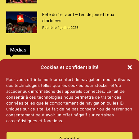
Fête du 1er août – feu de joie et feux
d’artifices...
1 juillet 2026
Médias
2026 – Laiterie d’Orsières et Abbaye de St-
Cookies et confidentialité
Maurice
25 juin 2026
Pour vous offrir le meilleur confort de navigation, nous utilisons
des technologies telles que les cookies pour stocker et/ou
accéder aux informations des appareils connectés. Le fait de
2025 – Palais Fédéral – Berne
consentir à ces technologies nous permettra de traiter des
25 juin 2026
données telles que le comportement de navigation ou les ID
uniques sur ce site. Le fait de ne pas consentir ou de retirer son
consentement peut avoir un effet négatif sur certaines
caractéristiques et fonctions.
Aînés – Noël 2024
14 janvier 2025
Accepter