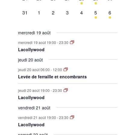
évènement,
évènement,
évènement,
évènement,
évènement,
évènement,
évènement,
0
0
0
0
0
1
1
31
1
2
3
4
5
6
évènement,
évènement,
évènement,
évènement,
évènement,
évènement,
évènement,
mercredi 19 août
mercredi 19 août 19:00
-
23:30
Lacollywood
jeudi 20 août
jeudi 20 août 06:00
-
12:00
Levée de ferraille et encombrants
jeudi 20 août 19:00
-
23:30
Lacollywood
vendredi 21 août
vendredi 21 août 19:00
-
23:30
Lacollywood
samedi 22 août