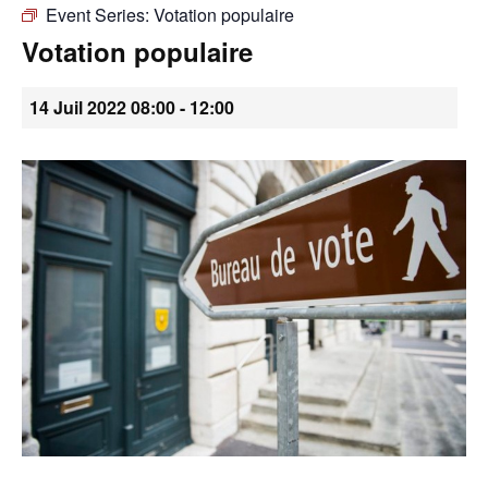
Event Series:
Votation populaire
•
Votation populaire
14 Juil 2022 08:00
-
12:00
Canton
de
Genève