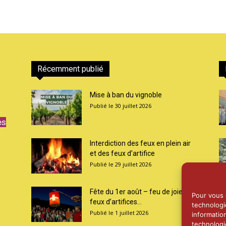
Récemment publié
Mise à ban du vignoble
30 juillet 2026
es
Interdiction des feux en plein air
et des feux d’artifice
29 juillet 2026
Fête du 1er août – feu de joie et
Pour vous o
feux d’artifices...
technologi
1 juillet 2026
informatio
technologi