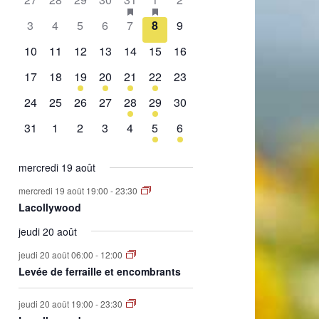
de
évènement,
évènement,
évènement,
évènement,
évènement,
évènements,
évènement,
0
0
0
0
0
0
0
3
4
5
6
7
8
9
Évènements
évènement,
évènement,
évènement,
évènement,
évènement,
évènement,
évènement,
0
0
0
0
0
0
0
10
11
12
13
14
15
16
évènement,
évènement,
évènement,
évènement,
évènement,
évènement,
évènement,
0
0
1
2
1
2
0
17
18
19
20
21
22
23
évènement,
évènement,
évènement,
évènements,
évènement,
évènements,
évènement,
0
0
0
0
1
1
0
24
25
26
27
28
29
30
évènement,
évènement,
évènement,
évènement,
évènement,
évènement,
évènement,
0
0
0
0
0
1
1
31
1
2
3
4
5
6
évènement,
évènement,
évènement,
évènement,
évènement,
évènement,
évènement,
mercredi 19 août
mercredi 19 août 19:00
-
23:30
Lacollywood
jeudi 20 août
jeudi 20 août 06:00
-
12:00
Levée de ferraille et encombrants
jeudi 20 août 19:00
-
23:30