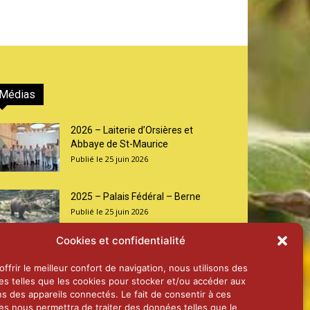
Médias
2026 – Laiterie d’Orsières et
Abbaye de St-Maurice
25 juin 2026
2025 – Palais Fédéral – Berne
25 juin 2026
Cookies et confidentialité
Aînés – Noël 2024
ffrir le meilleur confort de navigation, nous utilisons des
14 janvier 2025
es telles que les cookies pour stocker et/ou accéder aux
ns des appareils connectés. Le fait de consentir à ces
es nous permettra de traiter des données telles que le