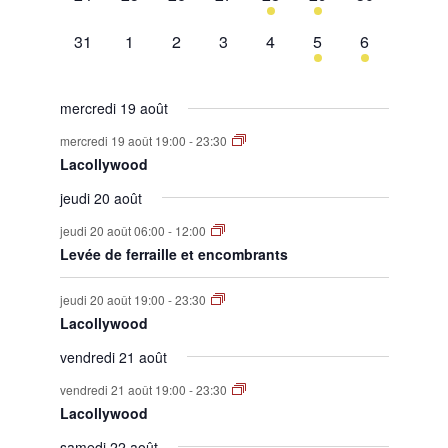
évènement,
évènement,
évènement,
évènement,
évènement,
évènement,
évènement,
0
0
0
0
0
1
1
31
1
2
3
4
5
6
évènement,
évènement,
évènement,
évènement,
évènement,
évènement,
évènement,
mercredi 19 août
mercredi 19 août 19:00
-
23:30
Lacollywood
jeudi 20 août
jeudi 20 août 06:00
-
12:00
Levée de ferraille et encombrants
jeudi 20 août 19:00
-
23:30
Lacollywood
vendredi 21 août
vendredi 21 août 19:00
-
23:30
Lacollywood
samedi 22 août