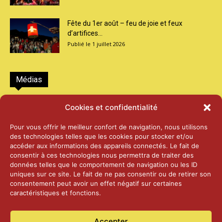
Fête du 1er août – feu de joie et feux
d’artifices...
1 juillet 2026
Médias
2026 – Laiterie d’Orsières et Abbaye de St-
Cookies et confidentialité
Maurice
25 juin 2026
Pour vous offrir le meilleur confort de navigation, nous utilisons
des technologies telles que les cookies pour stocker et/ou
accéder aux informations des appareils connectés. Le fait de
2025 – Palais Fédéral – Berne
consentir à ces technologies nous permettra de traiter des
25 juin 2026
données telles que le comportement de navigation ou les ID
uniques sur ce site. Le fait de ne pas consentir ou de retirer son
consentement peut avoir un effet négatif sur certaines
caractéristiques et fonctions.
Aînés – Noël 2024
14 janvier 2025
Accepter