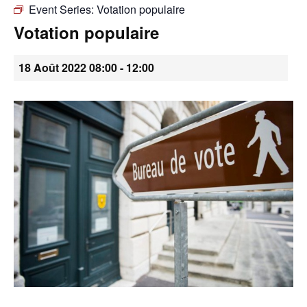
Event Series:
Votation populaire
•
Votation populaire
18 Août 2022 08:00
-
12:00
Canton
de
Genève