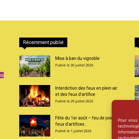
Récemment publié
Mise à ban du vignoble
30 juillet 2026
es
Interdiction des feux en plein air
et des feux d’artifice
29 juillet 2026
Fête du 1er août – feu de joie et
Pour vous o
feux d’artifices...
technologi
1 juillet 2026
informatio
technologi