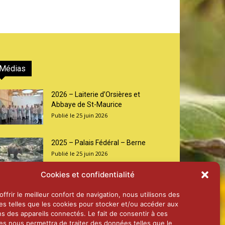
Médias
2026 – Laiterie d’Orsières et
Abbaye de St-Maurice
25 juin 2026
2025 – Palais Fédéral – Berne
25 juin 2026
Cookies et confidentialité
Aînés – Noël 2024
ffrir le meilleur confort de navigation, nous utilisons des
14 janvier 2025
es telles que les cookies pour stocker et/ou accéder aux
ns des appareils connectés. Le fait de consentir à ces
es nous permettra de traiter des données telles que le