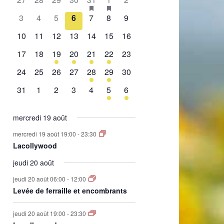
de
évènement,
évènement,
évènement,
évènement,
évènement,
évènements,
évènement,
0
0
0
0
0
0
0
3
4
5
6
7
8
9
Évènements
évènement,
évènement,
évènement,
évènement,
évènement,
évènement,
évènement,
0
0
0
0
0
0
0
10
11
12
13
14
15
16
évènement,
évènement,
évènement,
évènement,
évènement,
évènement,
évènement,
0
0
1
2
1
2
0
17
18
19
20
21
22
23
évènement,
évènement,
évènement,
évènements,
évènement,
évènements,
évènement,
0
0
0
0
1
1
0
24
25
26
27
28
29
30
évènement,
évènement,
évènement,
évènement,
évènement,
évènement,
évènement,
0
0
0
0
0
1
1
31
1
2
3
4
5
6
évènement,
évènement,
évènement,
évènement,
évènement,
évènement,
évènement,
mercredi 19 août
mercredi 19 août 19:00
-
23:30
Lacollywood
jeudi 20 août
jeudi 20 août 06:00
-
12:00
Levée de ferraille et encombrants
jeudi 20 août 19:00
-
23:30