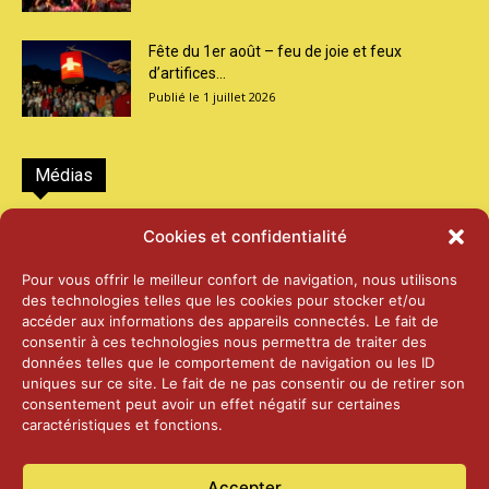
Fête du 1er août – feu de joie et feux
d’artifices...
1 juillet 2026
Médias
2026 – Laiterie d’Orsières et Abbaye de St-
Cookies et confidentialité
Maurice
25 juin 2026
Pour vous offrir le meilleur confort de navigation, nous utilisons
des technologies telles que les cookies pour stocker et/ou
accéder aux informations des appareils connectés. Le fait de
2025 – Palais Fédéral – Berne
consentir à ces technologies nous permettra de traiter des
25 juin 2026
données telles que le comportement de navigation ou les ID
uniques sur ce site. Le fait de ne pas consentir ou de retirer son
consentement peut avoir un effet négatif sur certaines
caractéristiques et fonctions.
Aînés – Noël 2024
14 janvier 2025
Accepter