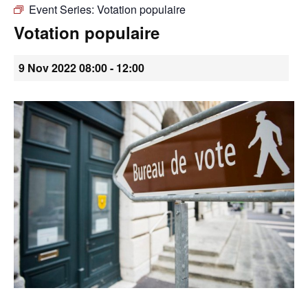
Event Series:
Votation populaire
•
Votation populaire
9 Nov 2022 08:00
-
12:00
Canton
de
Genève