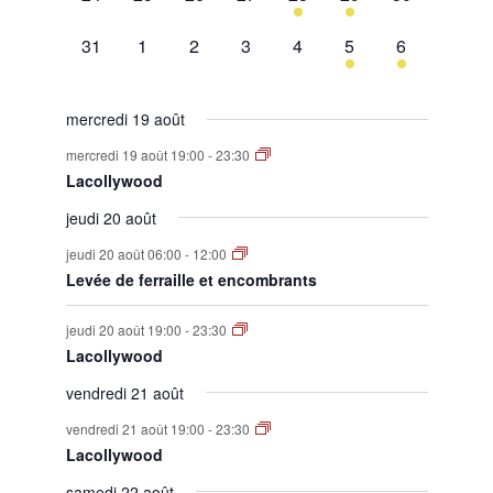
évènement,
évènement,
évènement,
évènement,
évènement,
évènement,
évènement,
0
0
0
0
0
1
1
31
1
2
3
4
5
6
évènement,
évènement,
évènement,
évènement,
évènement,
évènement,
évènement,
mercredi 19 août
mercredi 19 août 19:00
-
23:30
Lacollywood
jeudi 20 août
jeudi 20 août 06:00
-
12:00
Levée de ferraille et encombrants
jeudi 20 août 19:00
-
23:30
Lacollywood
vendredi 21 août
vendredi 21 août 19:00
-
23:30
Lacollywood
samedi 22 août