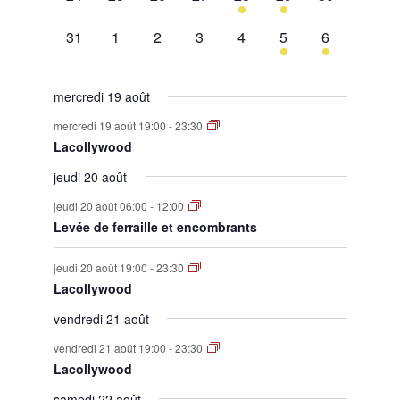
évènement,
évènement,
évènement,
évènement,
évènement,
évènement,
évènement,
0
0
0
0
0
1
1
31
1
2
3
4
5
6
évènement,
évènement,
évènement,
évènement,
évènement,
évènement,
évènement,
mercredi 19 août
mercredi 19 août 19:00
-
23:30
Lacollywood
jeudi 20 août
jeudi 20 août 06:00
-
12:00
Levée de ferraille et encombrants
jeudi 20 août 19:00
-
23:30
Lacollywood
vendredi 21 août
vendredi 21 août 19:00
-
23:30
Lacollywood
samedi 22 août