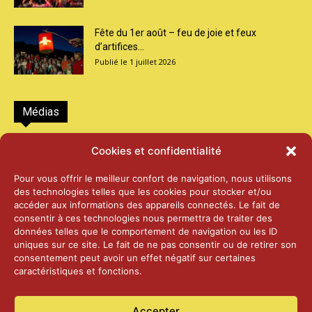
Fête du 1er août – feu de joie et feux
d’artifices...
1 juillet 2026
Médias
2026 – Laiterie d’Orsières et Abbaye de St-
Cookies et confidentialité
Maurice
25 juin 2026
Pour vous offrir le meilleur confort de navigation, nous utilisons
des technologies telles que les cookies pour stocker et/ou
accéder aux informations des appareils connectés. Le fait de
2025 – Palais Fédéral – Berne
consentir à ces technologies nous permettra de traiter des
25 juin 2026
données telles que le comportement de navigation ou les ID
uniques sur ce site. Le fait de ne pas consentir ou de retirer son
consentement peut avoir un effet négatif sur certaines
caractéristiques et fonctions.
Aînés – Noël 2024
14 janvier 2025
Accepter