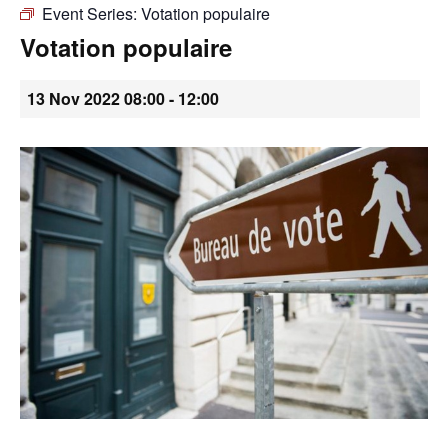
Event Series:
Votation populaire
•
Votation populaire
13 Nov 2022 08:00
-
12:00
Canton
de
Genève