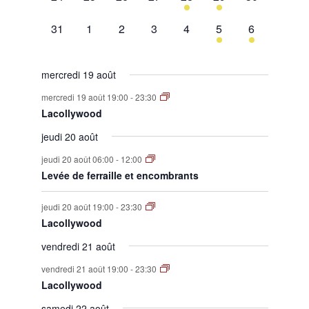
évènement,
évènement,
évènement,
évènement,
évènement,
évènement,
évènement,
0
0
0
0
0
1
1
31
1
2
3
4
5
6
évènement,
évènement,
évènement,
évènement,
évènement,
évènement,
évènement,
mercredi 19 août
mercredi 19 août 19:00
-
23:30
Lacollywood
jeudi 20 août
jeudi 20 août 06:00
-
12:00
Levée de ferraille et encombrants
jeudi 20 août 19:00
-
23:30
Lacollywood
vendredi 21 août
vendredi 21 août 19:00
-
23:30
Lacollywood
samedi 22 août