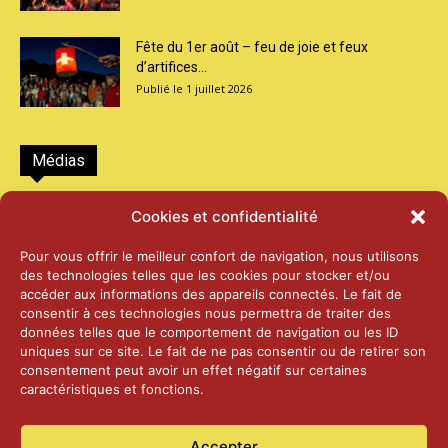
Fête du 1er août – feu de joie et feux
d’artifices...
1 juillet 2026
Médias
2026 – Laiterie d’Orsières et Abbaye de St-
Cookies et confidentialité
Maurice
25 juin 2026
Pour vous offrir le meilleur confort de navigation, nous utilisons
des technologies telles que les cookies pour stocker et/ou
accéder aux informations des appareils connectés. Le fait de
2025 – Palais Fédéral – Berne
consentir à ces technologies nous permettra de traiter des
25 juin 2026
données telles que le comportement de navigation ou les ID
uniques sur ce site. Le fait de ne pas consentir ou de retirer son
consentement peut avoir un effet négatif sur certaines
caractéristiques et fonctions.
Aînés – Noël 2024
14 janvier 2025
Accepter