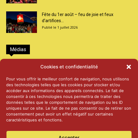
Fête du 1er août – feu de joie et feux
d’artifices...
1 juillet 2026
Médias
2026 – Laiterie d’Orsières et Abbaye de St-
Cookies et confidentialité
Maurice
25 juin 2026
Pour vous offrir le meilleur confort de navigation, nous utilisons
des technologies telles que les cookies pour stocker et/ou
accéder aux informations des appareils connectés. Le fait de
2025 – Palais Fédéral – Berne
consentir à ces technologies nous permettra de traiter des
25 juin 2026
données telles que le comportement de navigation ou les ID
uniques sur ce site. Le fait de ne pas consentir ou de retirer son
consentement peut avoir un effet négatif sur certaines
caractéristiques et fonctions.
Aînés – Noël 2024
14 janvier 2025
Accepter