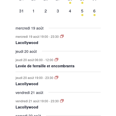
évènement,
évènement,
évènement,
évènement,
évènement,
évènement,
évènement,
0
0
0
0
0
1
1
31
1
2
3
4
5
6
évènement,
évènement,
évènement,
évènement,
évènement,
évènement,
évènement,
mercredi 19 août
mercredi 19 août 19:00
-
23:30
Lacollywood
jeudi 20 août
jeudi 20 août 06:00
-
12:00
Levée de ferraille et encombrants
jeudi 20 août 19:00
-
23:30
Lacollywood
vendredi 21 août
vendredi 21 août 19:00
-
23:30
Lacollywood
samedi 22 août