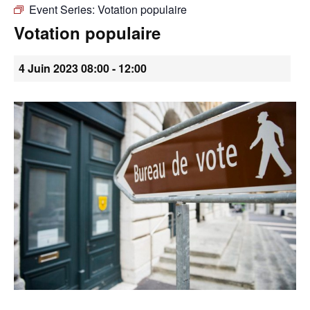
Event Series:
Votation populaire
•
Votation populaire
4 Juin 2023 08:00
-
12:00
Canton
de
Genève