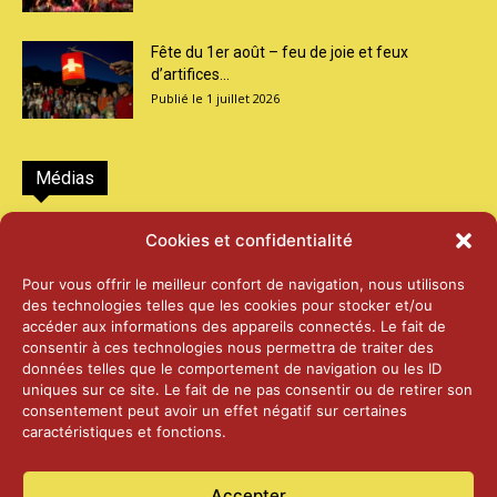
Fête du 1er août – feu de joie et feux
d’artifices...
1 juillet 2026
Médias
2026 – Laiterie d’Orsières et Abbaye de St-
Cookies et confidentialité
Maurice
25 juin 2026
Pour vous offrir le meilleur confort de navigation, nous utilisons
des technologies telles que les cookies pour stocker et/ou
accéder aux informations des appareils connectés. Le fait de
2025 – Palais Fédéral – Berne
consentir à ces technologies nous permettra de traiter des
25 juin 2026
données telles que le comportement de navigation ou les ID
uniques sur ce site. Le fait de ne pas consentir ou de retirer son
consentement peut avoir un effet négatif sur certaines
caractéristiques et fonctions.
Aînés – Noël 2024
14 janvier 2025
Accepter