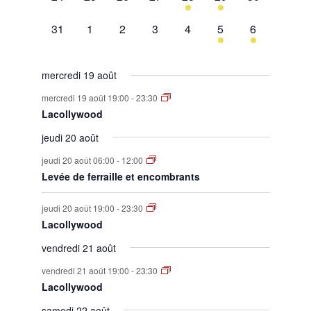
évènement,
évènement,
évènement,
évènement,
évènement,
évènement,
évènement,
0
0
0
0
0
1
1
31
1
2
3
4
5
6
évènement,
évènement,
évènement,
évènement,
évènement,
évènement,
évènement,
mercredi 19 août
mercredi 19 août 19:00
-
23:30
Lacollywood
jeudi 20 août
jeudi 20 août 06:00
-
12:00
Levée de ferraille et encombrants
jeudi 20 août 19:00
-
23:30
Lacollywood
vendredi 21 août
vendredi 21 août 19:00
-
23:30
Lacollywood
samedi 22 août