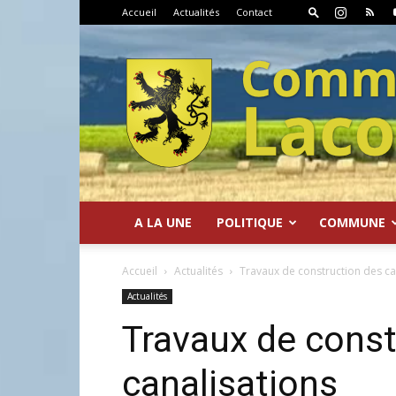
Accueil
Actualités
Contact
A LA UNE
POLITIQUE
COMMUNE
Commune
Accueil
Actualités
Travaux de construction des ca
Actualités
Travaux de const
canalisations
de