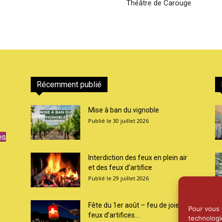
Théâtre de Carouge
Récemment publié
Mise à ban du vignoble
30 juillet 2026
es
Interdiction des feux en plein air
et des feux d’artifice
29 juillet 2026
Fête du 1er août – feu de joie et
Pour vous o
feux d’artifices...
technologi