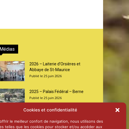
Médias
2026 – Laiterie d’Orsières et
Abbaye de St-Maurice
25 juin 2026
2025 – Palais Fédéral – Berne
25 juin 2026
Cookies et confidentialité
Aînés – Noël 2024
ffrir le meilleur confort de navigation, nous utilisons des
14 janvier 2025
es telles que les cookies pour stocker et/ou accéder aux