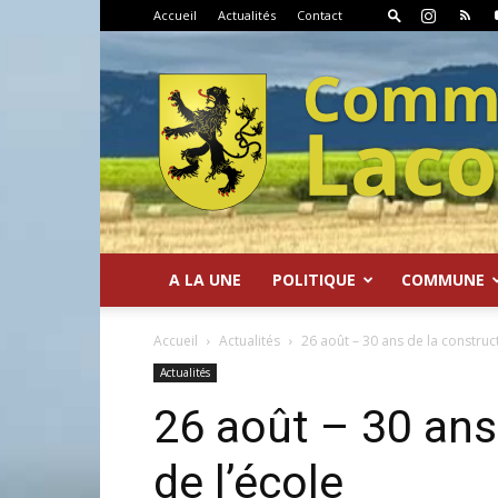
Accueil
Actualités
Contact
A LA UNE
POLITIQUE
COMMUNE
Commune
Accueil
Actualités
26 août – 30 ans de la construct
Actualités
26 août – 30 ans
de l’école
de