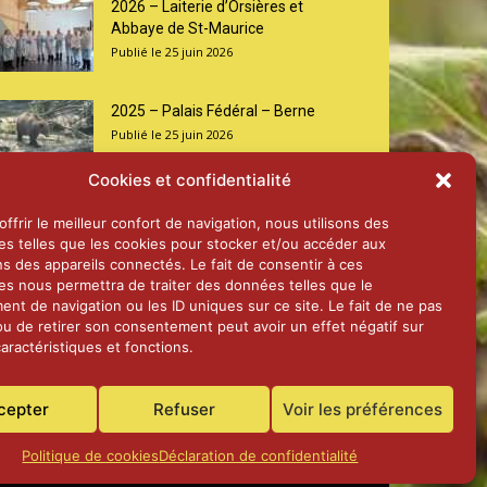
2026 – Laiterie d’Orsières et
Abbaye de St-Maurice
25 juin 2026
2025 – Palais Fédéral – Berne
25 juin 2026
Cookies et confidentialité
Aînés – Noël 2024
ffrir le meilleur confort de navigation, nous utilisons des
14 janvier 2025
es telles que les cookies pour stocker et/ou accéder aux
ns des appareils connectés. Le fait de consentir à ces
es nous permettra de traiter des données telles que le
nt de navigation ou les ID uniques sur ce site. Le fait de ne pas
ou de retirer son consentement peut avoir un effet négatif sur
aractéristiques et fonctions.
cepter
Refuser
Voir les préférences
Politique de cookies
Déclaration de confidentialité
Accueil
Actualités
Contact
Confidentialité