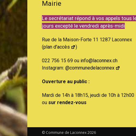
Mairie
Le secrétariat répond à vos appels tous l
jours excepté le vendredi après-midi
Rue de la Maison-Forte 11 1287 Laconnex
(
plan d'accès
)
022 756 15 69 ou
info@laconnex.ch
Instagram:
@communedelaconnex
Ouverture au public :
Mardi de 14h à 18h15, jeudi de 10h à 12h00
ou
sur rendez-vous
© Commune de Laconnex
2026