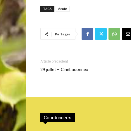
TAGS
école
Partager
Article précédent
29 juillet – CinéLaconnex
Coordonnées