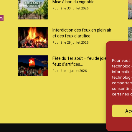
Mise à ban du vignoble
30 juillet 2026
es
Interdiction des feux en plein air
et des feux d’artifice
29 juillet 2026
Fête du 1er août – feu de joie et
Pour vous o
feux d’artifices...
technologi
1 juillet 2026
informatio
technologi
comporteme
consentir 
certaines c
Ac