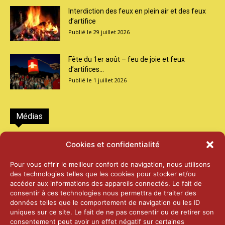
Interdiction des feux en plein air et des feux
d’artifice
29 juillet 2026
Fête du 1er août – feu de joie et feux
d’artifices...
1 juillet 2026
Médias
2026 – Laiterie d’Orsières et Abbaye de St-
Cookies et confidentialité
Maurice
25 juin 2026
Pour vous offrir le meilleur confort de navigation, nous utilisons
des technologies telles que les cookies pour stocker et/ou
accéder aux informations des appareils connectés. Le fait de
2025 – Palais Fédéral – Berne
consentir à ces technologies nous permettra de traiter des
25 juin 2026
données telles que le comportement de navigation ou les ID
uniques sur ce site. Le fait de ne pas consentir ou de retirer son
consentement peut avoir un effet négatif sur certaines