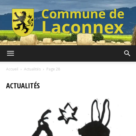
Commune
Accueil
Actualités
Page 28
ACTUALITÉS
de
Laconnex