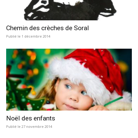
•
Chemin des crèches de Soral
Canton
1 décembre 2014
de
Genève
Noël des enfants
27 novembre 2014