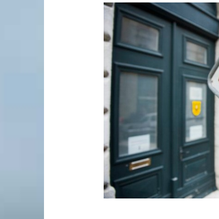
Laconnex
•
Canton