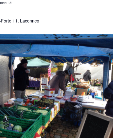
 annulé
-Forte 11, Laconnex