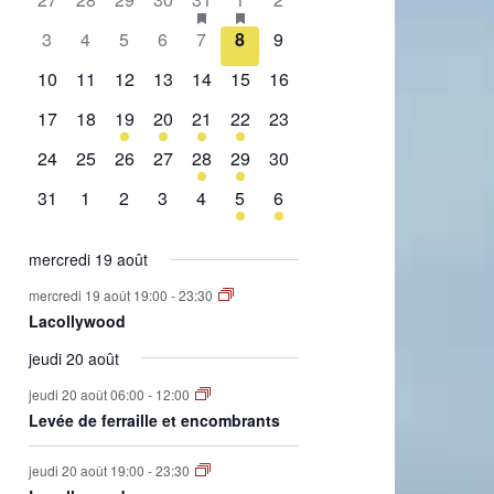
de
évènement,
évènement,
évènement,
évènement,
évènement,
évènements,
évènement,
0
0
0
0
0
0
0
3
4
5
6
7
8
9
Évènements
évènement,
évènement,
évènement,
évènement,
évènement,
évènement,
évènement,
0
0
0
0
0
0
0
10
11
12
13
14
15
16
évènement,
évènement,
évènement,
évènement,
évènement,
évènement,
évènement,
0
0
1
2
1
2
0
17
18
19
20
21
22
23
évènement,
évènement,
évènement,
évènements,
évènement,
évènements,
évènement,
0
0
0
0
1
1
0
24
25
26
27
28
29
30
évènement,
évènement,
évènement,
évènement,
évènement,
évènement,
évènement,
0
0
0
0
0
1
1
31
1
2
3
4
5
6
évènement,
évènement,
évènement,
évènement,
évènement,
évènement,
évènement,
mercredi 19 août
mercredi 19 août 19:00
-
23:30
Lacollywood
jeudi 20 août
jeudi 20 août 06:00
-
12:00
Levée de ferraille et encombrants
jeudi 20 août 19:00
-
23:30