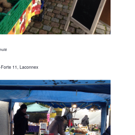
nulé
-Forte 11, Laconnex