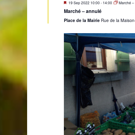
Mis
19 Sep 2022 10:00
-
14:00
Marché –
en
Marché – annulé
avant
Place de la Mairie
Rue de la Maison