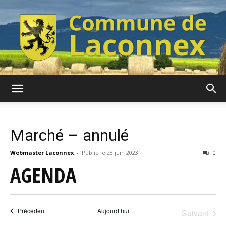
Commune
Marché – annulé
de
Webmaster Laconnex
-
28 juin 2023
0
AGENDA
Laconnex
Évènements
Précédent
Aujourd’hui
Suivant
Évèneme