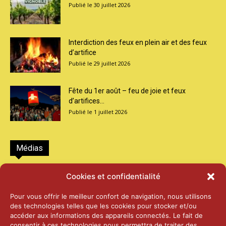
30 juillet 2026
Interdiction des feux en plein air et des feux
d’artifice
29 juillet 2026
Fête du 1er août – feu de joie et feux
d’artifices...
1 juillet 2026
Médias
2026 – Laiterie d’Orsières et Abbaye de St-
Cookies et confidentialité
Maurice
25 juin 2026
Pour vous offrir le meilleur confort de navigation, nous utilisons
des technologies telles que les cookies pour stocker et/ou
accéder aux informations des appareils connectés. Le fait de
2025 – Palais Fédéral – Berne
consentir à ces technologies nous permettra de traiter des