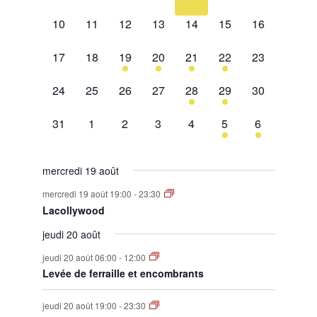
évènement,
évènement,
évènement,
évènement,
évènement,
évènement,
évènement,
0
0
0
0
0
0
0
10
11
12
13
14
15
16
évènement,
évènement,
évènement,
évènement,
évènement,
évènement,
évènement,
0
0
1
2
1
2
0
17
18
19
20
21
22
23
évènement,
évènement,
évènement,
évènements,
évènement,
évènements,
évènement,
0
0
0
0
1
1
0
24
25
26
27
28
29
30
évènement,
évènement,
évènement,
évènement,
évènement,
évènement,
évènement,
0
0
0
0
0
1
1
31
1
2
3
4
5
6
évènement,
évènement,
évènement,
évènement,
évènement,
évènement,
évènement,
mercredi 19 août
mercredi 19 août 19:00
-
23:30
Lacollywood
jeudi 20 août
jeudi 20 août 06:00
-
12:00
Levée de ferraille et encombrants
jeudi 20 août 19:00
-
23:30