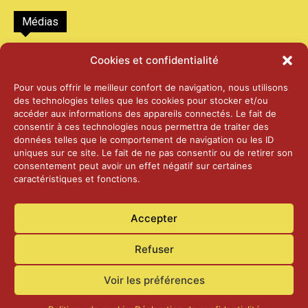
Médias
2026 – Laiterie d’Orsières et Abbaye de St-
Cookies et confidentialité
Maurice
25 juin 2026
Pour vous offrir le meilleur confort de navigation, nous utilisons
des technologies telles que les cookies pour stocker et/ou
accéder aux informations des appareils connectés. Le fait de
2025 – Palais Fédéral – Berne
consentir à ces technologies nous permettra de traiter des
25 juin 2026
données telles que le comportement de navigation ou les ID
uniques sur ce site. Le fait de ne pas consentir ou de retirer son
consentement peut avoir un effet négatif sur certaines
caractéristiques et fonctions.
Aînés – Noël 2024
14 janvier 2025
Accepter
Refuser
Voir les préférences
Accueil
Actualités
Contact
Confidentialité