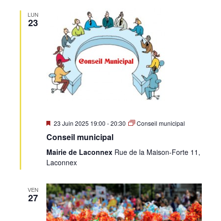
LUN
23
Mis
23 Juin 2025 19:00
-
20:30
Conseil municipal
en
Conseil municipal
avant
Mairie de Laconnex
Rue de la Maison-Forte 11,
Laconnex
VEN
27