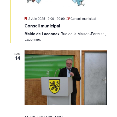
Mis
2 Juin 2025 19:00
-
20:00
Conseil municipal
en
Conseil municipal
avant
Mairie de Laconnex
Rue de la Maison-Forte 11,
Laconnex
SAM
14
14 Juin 2025 11:30
-
17:00