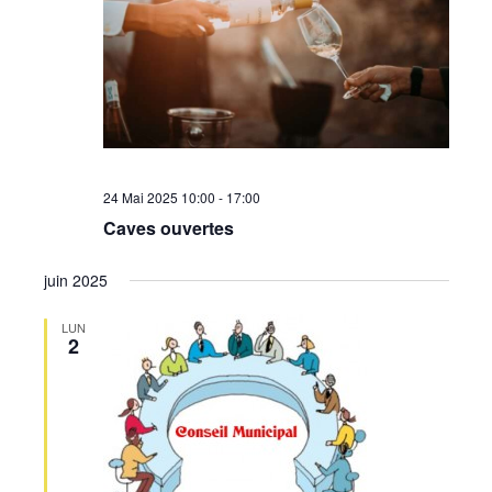
•
Canton
24 Mai 2025 10:00
-
17:00
de
Caves ouvertes
juin 2025
Genève
LUN
2