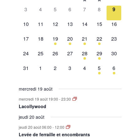
évènement,
évènement,
évènement,
évènement,
évènement,
évènements,
évènement,
0
0
0
0
0
0
0
Évènements
3
4
5
6
7
8
9
évènement,
évènement,
évènement,
évènement,
évènement,
évènement,
évènement,
0
0
0
0
0
0
0
10
11
12
13
14
15
16
évènement,
évènement,
évènement,
évènement,
évènement,
évènement,
évènement,
0
0
1
2
1
2
0
17
18
19
20
21
22
23
évènement,
évènement,
évènement,
évènements,
évènement,
évènements,
évènement,
0
0
0
0
1
1
0
24
25
26
27
28
29
30
évènement,
évènement,
évènement,
évènement,
évènement,
évènement,
évènement,
0
0
0
0
0
1
1
31
1
2
3
4
5
6
évènement,
évènement,
évènement,
évènement,
évènement,
évènement,
évènement,
mercredi 19 août
mercredi 19 août 19:00
-
23:30
Lacollywood
jeudi 20 août
jeudi 20 août 06:00
-
12:00
Levée de ferraille et encombrants