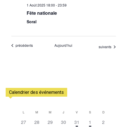
1 Août 2025 18:00
-
23:59
Fête nationale
Soral
Évènements
précédents
Aujourd’hui
Évènements
suivants
Calendrier des événements
L
M
M
J
V
S
D
Calendrier
0
0
0
0
1
2
0
27
28
29
30
31
1
2
de