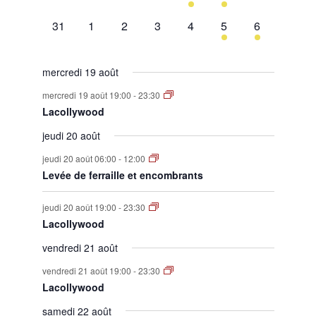
évènement,
évènement,
évènement,
évènement,
évènement,
évènement,
évènement,
0
0
0
0
0
1
1
31
1
2
3
4
5
6
évènement,
évènement,
évènement,
évènement,
évènement,
évènement,
évènement,
mercredi 19 août
mercredi 19 août 19:00
-
23:30
Lacollywood
jeudi 20 août
jeudi 20 août 06:00
-
12:00
Levée de ferraille et encombrants
jeudi 20 août 19:00
-
23:30
Lacollywood
vendredi 21 août
vendredi 21 août 19:00
-
23:30
Lacollywood
samedi 22 août