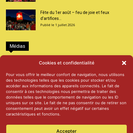
Fête du 1er août – feu de joie et feux
d’artifices...
1 juillet 2026
Médias
2026 – Laiterie d’Orsières et Abbaye de St-
Cookies et confidentialité
Maurice
25 juin 2026
Pour vous offrir le meilleur confort de navigation, nous utilisons
des technologies telles que les cookies pour stocker et/ou
accéder aux informations des appareils connectés. Le fait de
2025 – Palais Fédéral – Berne
consentir à ces technologies nous permettra de traiter des
25 juin 2026
données telles que le comportement de navigation ou les ID
uniques sur ce site. Le fait de ne pas consentir ou de retirer son
consentement peut avoir un effet négatif sur certaines
caractéristiques et fonctions.
Aînés – Noël 2024
14 janvier 2025
Accepter