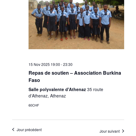
•
Canton
de
15 Nov 2025 19:00
-
23:30
Repas de soutien – Association Burkina
Faso
Genève
Salle polyvalente d'Athenaz
35 route
d'Athenaz, Athenaz
60CHF
Jour précédent
Jour suivant