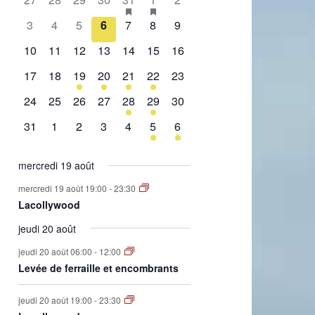
de
évènement,
évènement,
évènement,
évènement,
évènement,
évènements,
évènement,
0
0
0
0
0
0
0
3
4
5
6
7
8
9
Évènements
évènement,
évènement,
évènement,
évènement,
évènement,
évènement,
évènement,
0
0
0
0
0
0
0
10
11
12
13
14
15
16
évènement,
évènement,
évènement,
évènement,
évènement,
évènement,
évènement,
0
0
1
2
1
2
0
17
18
19
20
21
22
23
évènement,
évènement,
évènement,
évènements,
évènement,
évènements,
évènement,
0
0
0
0
1
1
0
24
25
26
27
28
29
30
évènement,
évènement,
évènement,
évènement,
évènement,
évènement,
évènement,
0
0
0
0
0
1
1
31
1
2
3
4
5
6
évènement,
évènement,
évènement,
évènement,
évènement,
évènement,
évènement,
mercredi 19 août
mercredi 19 août 19:00
-
23:30
Lacollywood
jeudi 20 août
jeudi 20 août 06:00
-
12:00
Levée de ferraille et encombrants
jeudi 20 août 19:00
-
23:30