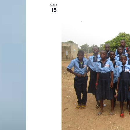
SAM
15
Laconnex
•
Canton