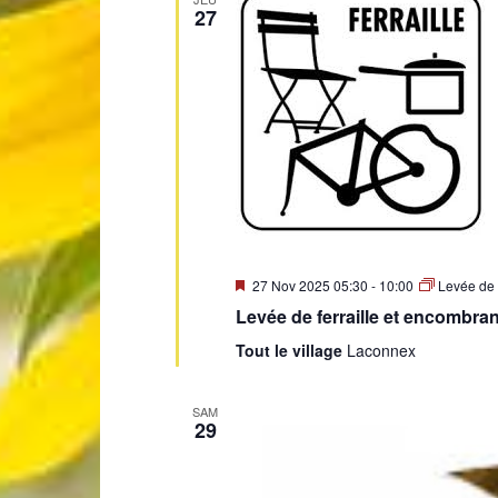
27
Mis
27 Nov 2025 05:30
-
10:00
Levée de 
en
Levée de ferraille et encombra
avant
Tout le village
Laconnex
SAM
29