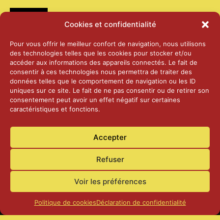
Médias
Cookies et confidentialité
2026 – Laiterie d’Orsières et Abbaye de St-
Pour vous offrir le meilleur confort de navigation, nous utilisons
Maurice
des technologies telles que les cookies pour stocker et/ou
25 juin 2026
accéder aux informations des appareils connectés. Le fait de
consentir à ces technologies nous permettra de traiter des
données telles que le comportement de navigation ou les ID
2025 – Palais Fédéral – Berne
uniques sur ce site. Le fait de ne pas consentir ou de retirer son
25 juin 2026
consentement peut avoir un effet négatif sur certaines
caractéristiques et fonctions.
Aînés – Noël 2024
Accepter
14 janvier 2025
Refuser
Voir les préférences
Politique de cookies
Déclaration de confidentialité
Accueil
Actualités
Contact
Confidentialité