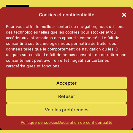
Médias
Cookies et confidentialité
2026 – Laiterie d’Orsières et Abbaye de St-
Pour vous offrir le meilleur confort de navigation, nous utilisons
Maurice
des technologies telles que les cookies pour stocker et/ou
25 juin 2026
accéder aux informations des appareils connectés. Le fait de
consentir à ces technologies nous permettra de traiter des
données telles que le comportement de navigation ou les ID
2025 – Palais Fédéral – Berne
uniques sur ce site. Le fait de ne pas consentir ou de retirer son
25 juin 2026
consentement peut avoir un effet négatif sur certaines
caractéristiques et fonctions.
Aînés – Noël 2024
Accepter
14 janvier 2025
Refuser
Voir les préférences
Politique de cookies
Déclaration de confidentialité
Accueil
Actualités
Contact
Confidentialité