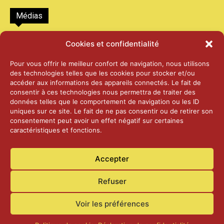
Médias
2026 – Laiterie d’Orsières et Abbaye de St-
Cookies et confidentialité
Maurice
25 juin 2026
Pour vous offrir le meilleur confort de navigation, nous utilisons
des technologies telles que les cookies pour stocker et/ou
accéder aux informations des appareils connectés. Le fait de
2025 – Palais Fédéral – Berne
consentir à ces technologies nous permettra de traiter des
25 juin 2026
données telles que le comportement de navigation ou les ID
uniques sur ce site. Le fait de ne pas consentir ou de retirer son
consentement peut avoir un effet négatif sur certaines
caractéristiques et fonctions.
Aînés – Noël 2024
14 janvier 2025
Accepter
Refuser
Voir les préférences
Accueil
Actualités
Contact
Confidentialité