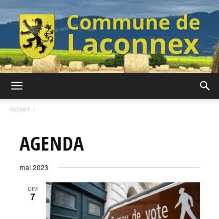
Commune
Accueil
AGENDA
de
mai 2023
Laconnex
DIM
7