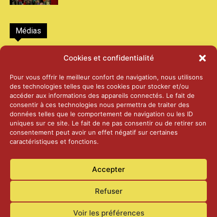
Médias
2026 – Laiterie d’Orsières et Abbaye de St-
Cookies et confidentialité
Maurice
25 juin 2026
Pour vous offrir le meilleur confort de navigation, nous utilisons
des technologies telles que les cookies pour stocker et/ou
accéder aux informations des appareils connectés. Le fait de
2025 – Palais Fédéral – Berne
consentir à ces technologies nous permettra de traiter des
25 juin 2026
données telles que le comportement de navigation ou les ID
uniques sur ce site. Le fait de ne pas consentir ou de retirer son
consentement peut avoir un effet négatif sur certaines
caractéristiques et fonctions.
Aînés – Noël 2024
14 janvier 2025
Accepter
Refuser
Voir les préférences