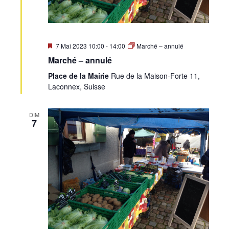
Mis
7 Mai 2023 10:00
-
14:00
Marché – annulé
en
Marché – annulé
avant
Place de la Mairie
Rue de la Maison-Forte 11,
Laconnex, Suisse
DIM
7