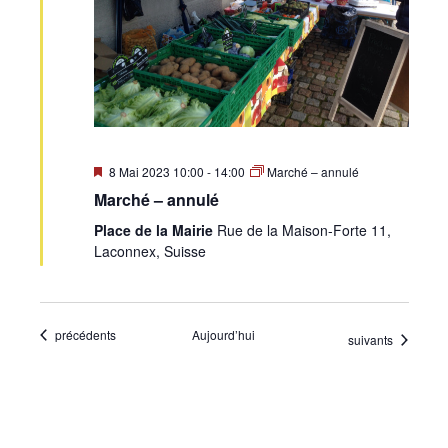
Mis
8 Mai 2023 10:00
-
14:00
Marché – annulé
en
Marché – annulé
avant
Place de la Mairie
Rue de la Maison-Forte 11,
Laconnex, Suisse
Évènements
précédents
Aujourd’hui
Évènements
suivants