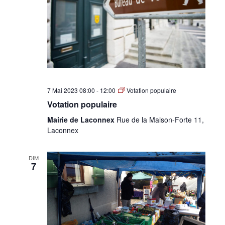
•
Canton
7 Mai 2023 08:00
-
12:00
Votation populaire
de
Votation populaire
Mairie de Laconnex
Rue de la Maison-Forte 11,
Laconnex
Genève
DIM
7