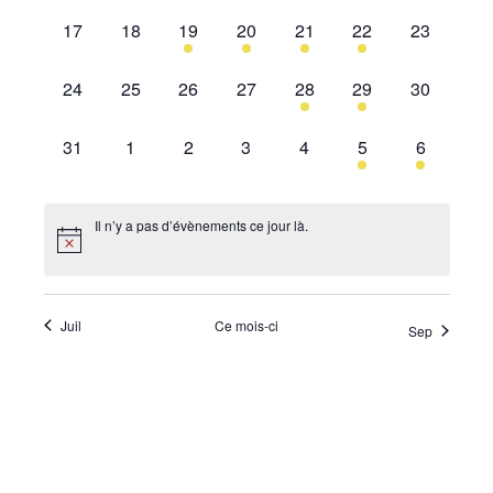
•
0
0
1
2
1
2
0
17
18
19
20
21
22
23
évènement,
évènement,
évènement,
évènements,
évènement,
évènements,
évènement
0
0
0
0
1
1
0
24
25
26
27
28
29
30
évènement,
évènement,
évènement,
évènement,
évènement,
évènement,
évènement
Canton
0
0
0
0
0
1
1
31
1
2
3
4
5
6
évènement,
évènement,
évènement,
évènement,
évènement,
évènement,
évènemen
de
Il n’y a pas d’évènements ce jour là.
Genève
Juil
Ce mois-ci
Sep