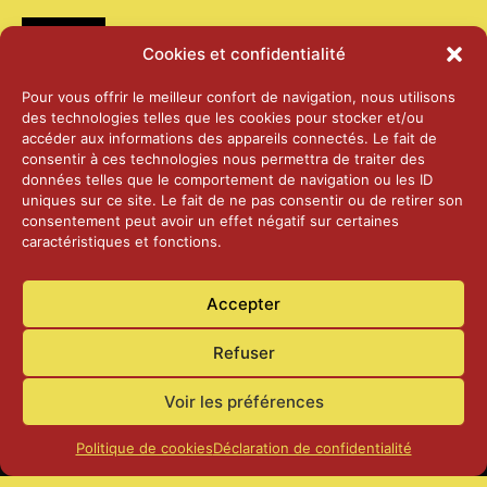
Médias
Cookies et confidentialité
2026 – Laiterie d’Orsières et Abbaye de St-
Pour vous offrir le meilleur confort de navigation, nous utilisons
Maurice
des technologies telles que les cookies pour stocker et/ou
25 juin 2026
accéder aux informations des appareils connectés. Le fait de
consentir à ces technologies nous permettra de traiter des
données telles que le comportement de navigation ou les ID
2025 – Palais Fédéral – Berne
uniques sur ce site. Le fait de ne pas consentir ou de retirer son
25 juin 2026
consentement peut avoir un effet négatif sur certaines
caractéristiques et fonctions.
Aînés – Noël 2024
Accepter
14 janvier 2025
Refuser
Voir les préférences
Politique de cookies
Déclaration de confidentialité
Accueil
Actualités
Contact
Confidentialité