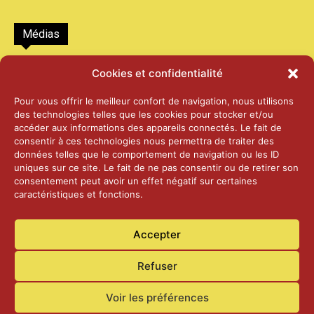
Médias
2026 – Laiterie d’Orsières et Abbaye de St-
Cookies et confidentialité
Maurice
25 juin 2026
Pour vous offrir le meilleur confort de navigation, nous utilisons
des technologies telles que les cookies pour stocker et/ou
accéder aux informations des appareils connectés. Le fait de
2025 – Palais Fédéral – Berne
consentir à ces technologies nous permettra de traiter des
25 juin 2026
données telles que le comportement de navigation ou les ID
uniques sur ce site. Le fait de ne pas consentir ou de retirer son
consentement peut avoir un effet négatif sur certaines
caractéristiques et fonctions.
Aînés – Noël 2024
14 janvier 2025
Accepter
Refuser
Voir les préférences
Accueil
Actualités
Contact
Confidentialité