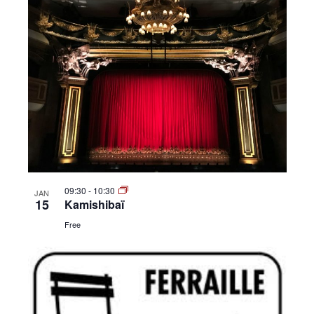
09:30
-
10:30
JAN
15
Kamishibaï
Free