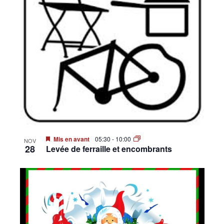
•
Canton
de
Mis en avant
05:30
-
10:00
NOV
Genève
28
Levée de ferraille et encombrants