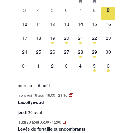
évènement,
évènement,
évènement,
évènement,
évènement,
évènements,
évènement,
0
0
0
0
0
0
0
Évènements
3
4
5
6
7
8
9
évènement,
évènement,
évènement,
évènement,
évènement,
évènement,
évènement,
0
0
0
0
0
0
0
10
11
12
13
14
15
16
évènement,
évènement,
évènement,
évènement,
évènement,
évènement,
évènement,
0
0
1
2
1
2
0
17
18
19
20
21
22
23
évènement,
évènement,
évènement,
évènements,
évènement,
évènements,
évènement,
0
0
0
0
1
1
0
24
25
26
27
28
29
30
évènement,
évènement,
évènement,
évènement,
évènement,
évènement,
évènement,
0
0
0
0
0
1
1
31
1
2
3
4
5
6
évènement,
évènement,
évènement,
évènement,
évènement,
évènement,
évènement,
mercredi 19 août
mercredi 19 août 19:00
-
23:30
Lacollywood
jeudi 20 août
jeudi 20 août 06:00
-
12:00
Levée de ferraille et encombrants