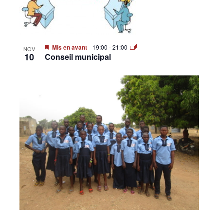
•
Mis en avant
19:00
-
21:00
NOV
Canton
10
Conseil municipal
de
Genève