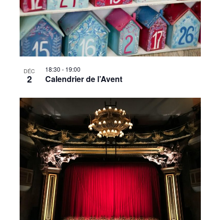
18:30
-
19:00
DÉC
2
Calendrier de l’Avent