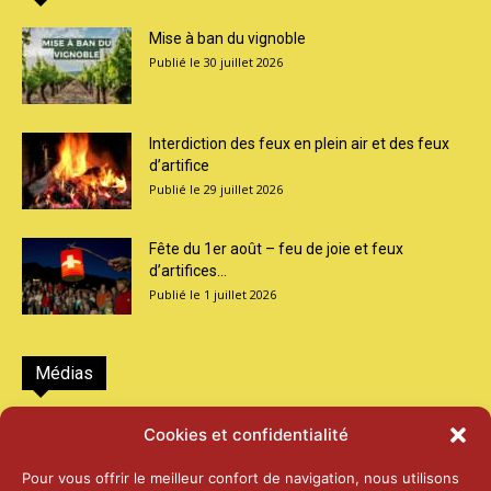
Mise à ban du vignoble
30 juillet 2026
Interdiction des feux en plein air et des feux
d’artifice
29 juillet 2026
Fête du 1er août – feu de joie et feux
d’artifices...
1 juillet 2026
Médias
2026 – Laiterie d’Orsières et Abbaye de St-
Cookies et confidentialité
Maurice
25 juin 2026
Pour vous offrir le meilleur confort de navigation, nous utilisons