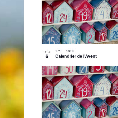
Laconnex
17:30
-
18:30
DÉC
6
Calendrier de l’Avent
•
Canton