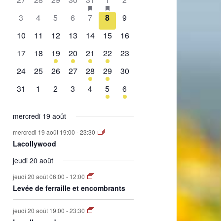
de
évènement,
évènement,
évènement,
évènement,
évènement,
évènements,
évènement,
0
0
0
0
0
0
0
3
4
5
6
7
8
9
Évènements
évènement,
évènement,
évènement,
évènement,
évènement,
évènement,
évènement,
0
0
0
0
0
0
0
10
11
12
13
14
15
16
évènement,
évènement,
évènement,
évènement,
évènement,
évènement,
évènement,
0
0
1
2
1
2
0
17
18
19
20
21
22
23
évènement,
évènement,
évènement,
évènements,
évènement,
évènements,
évènement,
0
0
0
0
1
1
0
24
25
26
27
28
29
30
évènement,
évènement,
évènement,
évènement,
évènement,
évènement,
évènement,
0
0
0
0
0
1
1
31
1
2
3
4
5
6
évènement,
évènement,
évènement,
évènement,
évènement,
évènement,
évènement,
mercredi 19 août
mercredi 19 août 19:00
-
23:30
Lacollywood
jeudi 20 août
jeudi 20 août 06:00
-
12:00
Levée de ferraille et encombrants
jeudi 20 août 19:00
-
23:30