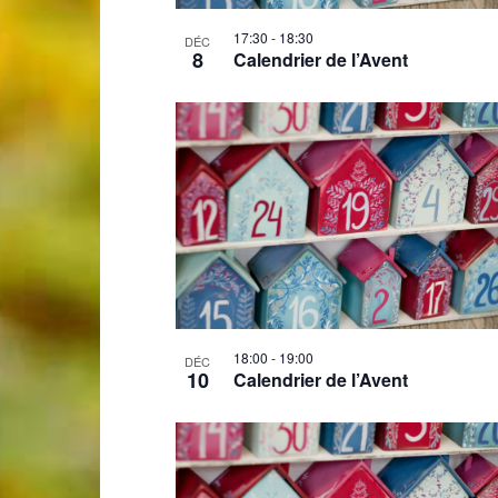
17:30
-
18:30
DÉC
de
8
Calendrier de l’Avent
Genève
18:00
-
19:00
DÉC
10
Calendrier de l’Avent