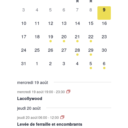
évènement,
évènement,
évènement,
évènement,
évènement,
évènements,
évènement,
0
0
0
0
0
0
0
Évènements
3
4
5
6
7
8
9
évènement,
évènement,
évènement,
évènement,
évènement,
évènement,
évènement,
0
0
0
0
0
0
0
10
11
12
13
14
15
16
évènement,
évènement,
évènement,
évènement,
évènement,
évènement,
évènement,
0
0
1
2
1
2
0
17
18
19
20
21
22
23
évènement,
évènement,
évènement,
évènements,
évènement,
évènements,
évènement,
0
0
0
0
1
1
0
24
25
26
27
28
29
30
évènement,
évènement,
évènement,
évènement,
évènement,
évènement,
évènement,
0
0
0
0
0
1
1
31
1
2
3
4
5
6
évènement,
évènement,
évènement,
évènement,
évènement,
évènement,
évènement,
mercredi 19 août
mercredi 19 août 19:00
-
23:30
Lacollywood
jeudi 20 août
jeudi 20 août 06:00
-
12:00
Levée de ferraille et encombrants