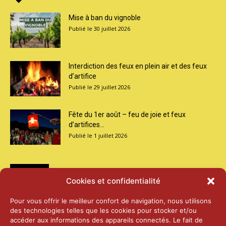
Mise à ban du vignoble
30 juillet 2026
Interdiction des feux en plein air et des feux
d’artifice
29 juillet 2026
Fête du 1er août – feu de joie et feux
d’artifices...
1 juillet 2026
Médias
Cookies et confidentialité
2026 – Laiterie d’Orsières et Abbaye de St-
Pour vous offrir le meilleur confort de navigation, nous utilisons
Maurice
des technologies telles que les cookies pour stocker et/ou
25 juin 2026
accéder aux informations des appareils connectés. Le fait de