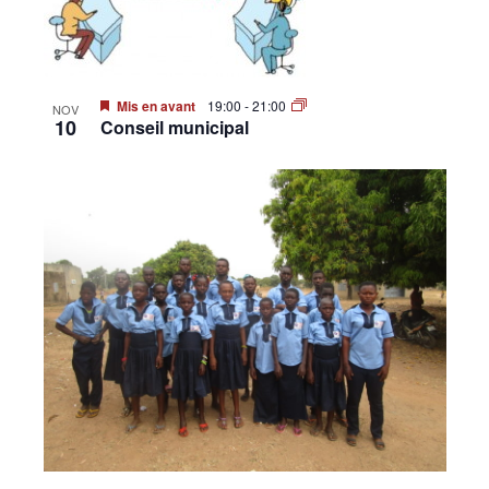
•
Mis en avant
19:00
-
21:00
NOV
Canton
10
Conseil municipal
de
Genève