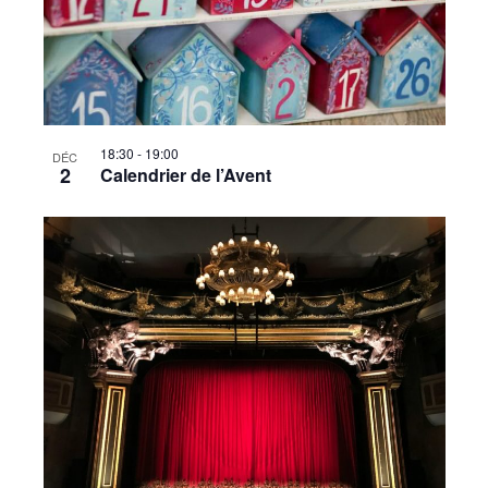
18:30
-
19:00
DÉC
2
Calendrier de l’Avent