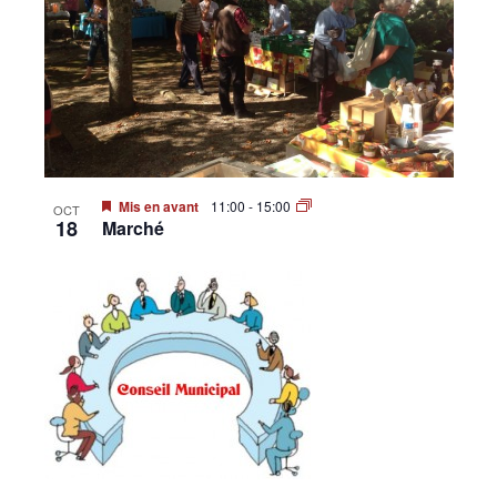
•
Canton
Mis en avant
11:00
-
15:00
OCT
de
18
Marché
Genève