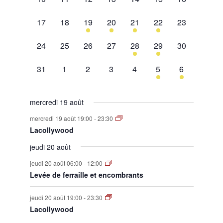
évènement,
évènement,
évènement,
évènement,
évènement,
évènement,
évènement,
0
0
1
2
1
2
0
17
18
19
20
21
22
23
évènement,
évènement,
évènement,
évènements,
évènement,
évènements,
évènement,
0
0
0
0
1
1
0
24
25
26
27
28
29
30
évènement,
évènement,
évènement,
évènement,
évènement,
évènement,
évènement,
0
0
0
0
0
1
1
31
1
2
3
4
5
6
évènement,
évènement,
évènement,
évènement,
évènement,
évènement,
évènement,
mercredi 19 août
mercredi 19 août 19:00
-
23:30
Lacollywood
jeudi 20 août
jeudi 20 août 06:00
-
12:00
Levée de ferraille et encombrants
jeudi 20 août 19:00
-
23:30
Lacollywood