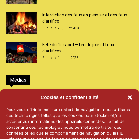
Interdiction des feux en plein air et des feux
d’artifice
29 juillet 2026
Fête du 1er août – feu de joie et feux
d’artifices...
1 juillet 2026
Médias
2026 – Laiterie d’Orsières et Abbaye de St-
Cookies et confidentialité
Maurice
25 juin 2026
Pour vous offrir le meilleur confort de navigation, nous utilisons
des technologies telles que les cookies pour stocker et/ou
accéder aux informations des appareils connectés. Le fait de
2025 – Palais Fédéral – Berne
consentir à ces technologies nous permettra de traiter des
25 juin 2026
données telles que le comportement de navigation ou les ID