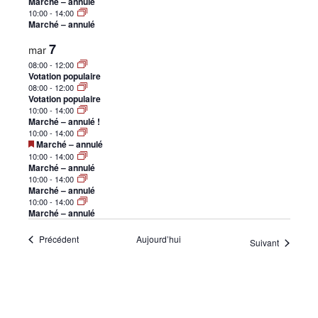
Marché – annulé
•
10:00
-
14:00
Marché – annulé
7
mar
08:00
-
12:00
Canton
Votation populaire
08:00
-
12:00
Votation populaire
10:00
-
14:00
Marché – annulé !
10:00
-
14:00
de
Mis
Marché – annulé
en
10:00
-
14:00
avant
Marché – annulé
10:00
-
14:00
Marché – annulé
Genève
10:00
-
14:00
Marché – annulé
Évènements
Précédent
Aujourd’hui
Évènemen
Suivant