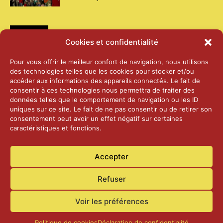
Médias
Cookies et confidentialité
2026 – Laiterie d’Orsières et Abbaye de St-
Pour vous offrir le meilleur confort de navigation, nous utilisons
Maurice
des technologies telles que les cookies pour stocker et/ou
25 juin 2026
accéder aux informations des appareils connectés. Le fait de
consentir à ces technologies nous permettra de traiter des
données telles que le comportement de navigation ou les ID
2025 – Palais Fédéral – Berne
uniques sur ce site. Le fait de ne pas consentir ou de retirer son
25 juin 2026
consentement peut avoir un effet négatif sur certaines
caractéristiques et fonctions.
Aînés – Noël 2024
Accepter
14 janvier 2025
Refuser
Voir les préférences
Politique de cookies
Déclaration de confidentialité