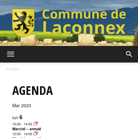
Commune
Accueil
AGENDA
de
Mar 2023
Laconnex
6
lun
10:00
-
14:00
Marché – annulé
10:00
-
14:00