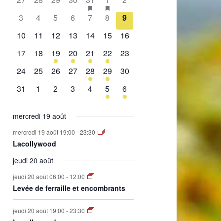
de
évènement,
évènement,
évènement,
évènement,
évènement,
évènements,
évènement,
0
0
0
0
0
0
0
3
4
5
6
7
8
9
Évènements
évènement,
évènement,
évènement,
évènement,
évènement,
évènement,
évènement,
0
0
0
0
0
0
0
10
11
12
13
14
15
16
évènement,
évènement,
évènement,
évènement,
évènement,
évènement,
évènement,
0
0
1
2
1
2
0
17
18
19
20
21
22
23
évènement,
évènement,
évènement,
évènements,
évènement,
évènements,
évènement,
0
0
0
0
1
1
0
24
25
26
27
28
29
30
évènement,
évènement,
évènement,
évènement,
évènement,
évènement,
évènement,
0
0
0
0
0
1
1
31
1
2
3
4
5
6
évènement,
évènement,
évènement,
évènement,
évènement,
évènement,
évènement,
mercredi 19 août
mercredi 19 août 19:00
-
23:30
Lacollywood
jeudi 20 août
jeudi 20 août 06:00
-
12:00
Levée de ferraille et encombrants
jeudi 20 août 19:00
-
23:30