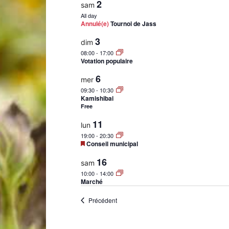
2
sam
All day
de
Annulé(e)
Tournoi de Jass
3
dim
08:00
-
17:00
Votation populaire
6
mer
Genève
09:30
-
10:30
Kamishibai
Free
11
lun
19:00
-
20:30
Mis
Conseil municipal
en
avant
16
sam
10:00
-
14:00
Marché
Évènements
Précédent