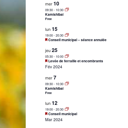
10
mer
09:30
-
10:30
Kamishibai
Free
15
lun
Laconnex
19:00
-
20:30
Mis
Conseil municipal – séance annulée
en
avant
25
jeu
05:30
-
10:00
Mis
Levée de ferraille et encombrants
en
Fév 2024
•
avant
7
mer
09:30
-
10:30
Kamishibai
Free
12
lun
Canton
19:00
-
20:30
Mis
Conseil municipal
en
Mar 2024
avant