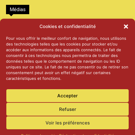
Médias
2026 – Laiterie d’Orsières et Abbaye de St-
Cookies et confidentialité
Maurice
25 juin 2026
Pour vous offrir le meilleur confort de navigation, nous utilisons
des technologies telles que les cookies pour stocker et/ou
accéder aux informations des appareils connectés. Le fait de
2025 – Palais Fédéral – Berne
consentir à ces technologies nous permettra de traiter des
25 juin 2026
données telles que le comportement de navigation ou les ID
uniques sur ce site. Le fait de ne pas consentir ou de retirer son
consentement peut avoir un effet négatif sur certaines
caractéristiques et fonctions.
Aînés – Noël 2024
14 janvier 2025
Accepter
Refuser
Voir les préférences
Accueil
Actualités
Contact
Confidentialité