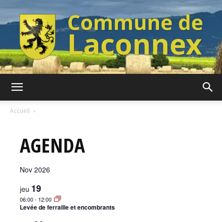
Commune
Accueil
AGENDA
de
Nov 2026
Laconnex
19
jeu
06:00
-
12:00
Levée de ferraille et encombrants