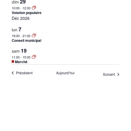
29
dim
•
10:00
-
12:00
Votation populaire
Déc 2026
7
lun
Canton
19:00
-
21:00
Conseil municipal
19
sam
de
11:00
-
15:00
Mis
Marché
en
avant
Évènements
Précédent
Aujourd’hui
Évènemen
Suivant
Genève