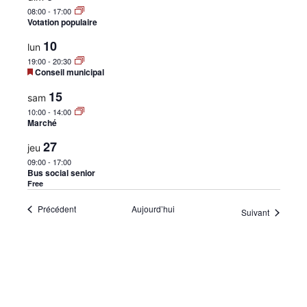
08:00
-
17:00
Votation populaire
10
lun
19:00
-
20:30
Mis
Conseil municipal
en
avant
15
sam
10:00
-
14:00
Marché
27
jeu
09:00
-
17:00
Bus social senior
Free
Évènements
Précédent
Aujourd’hui
Évènemen
Suivant