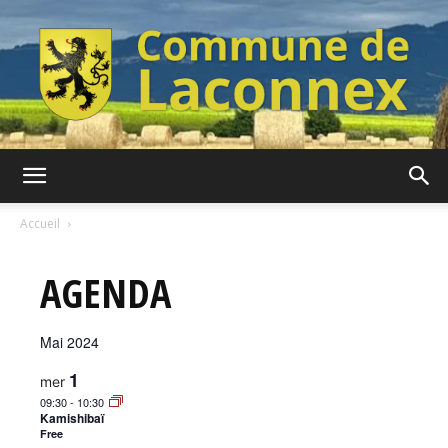
Commune
Accueil
AGENDA
de
Mai 2024
Laconnex
1
mer
09:30
-
10:30
Kamishibaï
Free