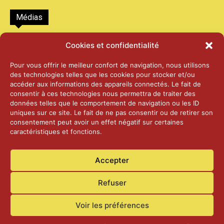
Médias
2026 – Laiterie d’Orsières et Abbaye de St-
Cookies et confidentialité
Maurice
25 juin 2026
Pour vous offrir le meilleur confort de navigation, nous utilisons
des technologies telles que les cookies pour stocker et/ou
accéder aux informations des appareils connectés. Le fait de
2025 – Palais Fédéral – Berne
consentir à ces technologies nous permettra de traiter des
25 juin 2026
données telles que le comportement de navigation ou les ID
uniques sur ce site. Le fait de ne pas consentir ou de retirer son
consentement peut avoir un effet négatif sur certaines
caractéristiques et fonctions.
Aînés – Noël 2024
14 janvier 2025
Accepter
Refuser
Voir les préférences
Accueil
Actualités
Contact
Confidentialité