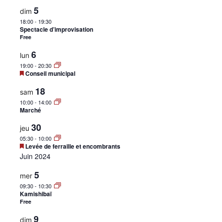
•
5
dim
18:00
-
19:30
Spectacle d’improvisation
Free
Canton
6
lun
19:00
-
20:30
Mis
Conseil municipal
en
avant
18
sam
de
10:00
-
14:00
Marché
30
jeu
05:30
-
10:00
Genève
Mis
Levée de ferraille et encombrants
en
Juin 2024
avant
5
mer
09:30
-
10:30
Kamishibaï
Free
9
dim