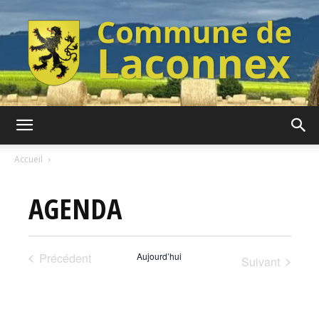
Commune
Accueil
AGENDA
de
Précédent
Aujourd’hui
Suivant
Laconnex
Évènements
Évènement