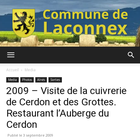
Commune
Accueil
Media
Media
Photos
Aînés
Sorties
2009 – Visite de la cuivrerie
de
de Cerdon et des Grottes.
Restaurant l’Auberge du
Laconnex
Cerdon
3 septembre 2009