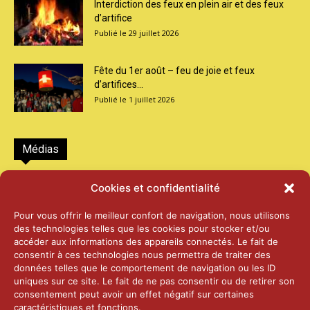
Interdiction des feux en plein air et des feux
d’artifice
29 juillet 2026
Fête du 1er août – feu de joie et feux
d’artifices...
1 juillet 2026
Médias
2026 – Laiterie d’Orsières et Abbaye de St-
Cookies et confidentialité
Maurice
25 juin 2026
Pour vous offrir le meilleur confort de navigation, nous utilisons
des technologies telles que les cookies pour stocker et/ou
accéder aux informations des appareils connectés. Le fait de
2025 – Palais Fédéral – Berne
consentir à ces technologies nous permettra de traiter des
25 juin 2026
données telles que le comportement de navigation ou les ID
uniques sur ce site. Le fait de ne pas consentir ou de retirer son
consentement peut avoir un effet négatif sur certaines
caractéristiques et fonctions.